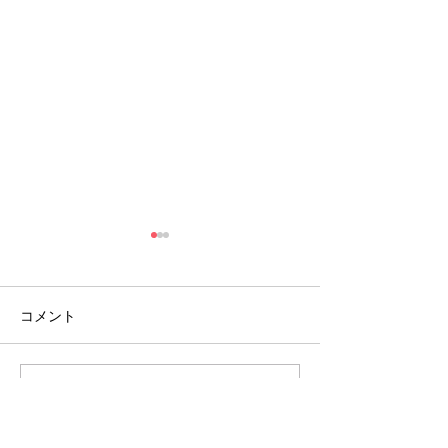
コメント
８月のイベント
【開催報告】くるくるチ
コメントを追加…
ャンネル交流会を開催し