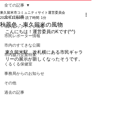
全ての記事
東久留米市コミュニティサイト運営委員会
全ての記事
2021年11月8日
読了時間: 1分
秋景色・東久留米の風物
市内ピックアップ情報
こんにちは！運営委員のKです(^^)
市民レポーター情報
市内のすてきな公園
東久留米駅、改札横にある市民ギャラ
市内協力企業特集
リーの展示が新しくなったそうです。
くるくる保健室
事務局からのお知らせ
その他
過去の記事