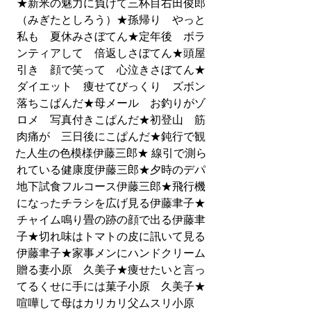
★新米の魅力に負けて三杯目右田俊郎
（みぎたとしろう）★孫帰り　やっと
私も　夏休みさぼてん★定年後　ボラ
ンティアして　倍返しさぼてん★頭屋
引き　顔で笑って　心泣きさぼてん★
ダイエット　痩せてびっくり　ズボン
落ちこぱんだ★母メール　お釣りがゾ
ロメ　写真付きこぱんだ★初登山　筋
肉痛が　三日後にこぱんだ★鈍行で観
た人生の色模様伊藤三郎★ 線引で測ら
れている健康度伊藤三郎★夕時のデパ
地下試食フルコース伊藤三郎★飛行機
になったチラシを広げ見る伊藤聿子★
チャイム鳴り畳の跡の顔で出る伊藤聿
子★切れ味はトマトの皮に訊いて見る
伊藤聿子★家事メンにハンドクリーム
贈る妻小原　久美子★痩せたいと言っ
てるくせに手には菓子小原　久美子★
喧嘩して母はカリカリ父ムスリ小原　