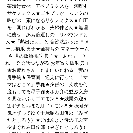
茶漬け食べ　アベノミクスを　満喫す
サケノミクス★ゴキブリが　ムンクの
叫びの　素になるサケノミクス★血圧
を　測ればわかる　夫婦仲とん★無理
に痩せ　あぁ倍返しの　リバウンドと
ん★「熱出たよ」と 音沙汰あった Ｅメ
ール橋爪 典子★金持ちの マネーゲーム
さ 世の政治橋爪 典子★「あれ」「そ
れ」で 会話つながる お年寄り橋爪 典子
★お疲れさん　たまにいたわる　妻の
肩手鞠★保育園　迎えに行って　「マ
マはどこ？」手鞠★夕飯の　支度を何
度もしてる母手鞠★ホカ弁に並ぶ女房
を見ないふりゴエモン８★残業の迎え
はポチとおぼろ月ゴエモン８★ 振袖が
曳きずってゆく千歳飴右田俊郎（みぎ
たとしろう）★ごはんよと母の呼ぶ声
夕まぐれ右田俊郎（みぎたとしろう）