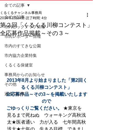
全ての記事
くるくるチャンネル事務局
全ての記事
2014年2月24日
読了時間: 4分
第２回「くるくる川柳コンテスト」
市内ピックアップ情報
全応募作品掲載～その３～
市民レポーター情報
市内のすてきな公園
市内協力企業特集
くるくる保健室
事務局からのお知らせ
2013年8月より始まりました「第2回く
その他
るくる川柳コンテスト」
過去の記事
全応募作品～その3～を掲載いたします
ので
ごゆっくりご覧ください。
 ★東京を　
見るまで死ねぬ　ウォーキング高秋浅
太★医者通い　力が入る　七年間高秋
浅太★七年の　生きる目標　できまし