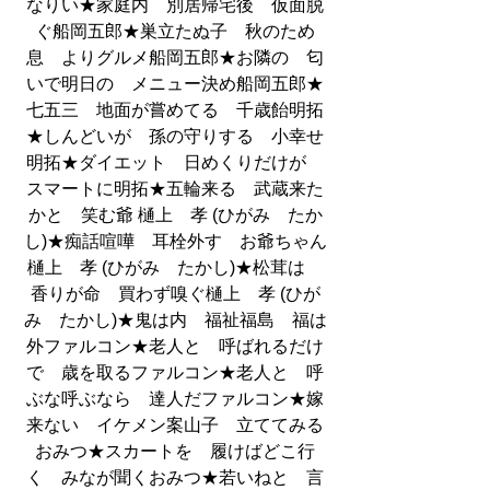
なりい★家庭内　別居帰宅後　仮面脱
ぐ船岡五郎★巣立たぬ子　秋のため
息　よりグルメ船岡五郎★お隣の　匂
いで明日の　メニュー決め船岡五郎★
七五三　地面が嘗めてる　千歳飴明拓
★しんどいが　孫の守りする　小幸せ
明拓★ダイエット　日めくりだけが　
スマートに明拓★五輪来る　武蔵来た
かと　笑む爺 樋上　孝 (ひがみ　たか
し)★痴話喧嘩　耳栓外す　お爺ちゃん
樋上　孝 (ひがみ　たかし)★松茸は　
香りが命　買わず嗅ぐ樋上　孝 (ひが
み　たかし)★鬼は内　福祉福島　福は
外ファルコン★老人と　呼ばれるだけ
で　歳を取るファルコン★老人と　呼
ぶな呼ぶなら　達人だファルコン★嫁
来ない　イケメン案山子　立ててみる
おみつ★スカートを　履けばどこ行
く　みなが聞くおみつ★若いねと　言