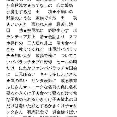
た高秋浅太★もてなしの　心に嫉妬　
邪魔をする池　田　　功★不揃いの　
野菜のような　家族です池　田　　功
★いい人と　言われ人生　息苦し池　
田　　功★被災地に　経験生かす　ボ
ランティア井上　清★会話より　スマ
ホ操作の　二人連れ井上　清★食べす
ぎを　教えてくれる　体重計パパラッ
チ★飼い犬が　散歩で俺に　ついてこ
いパパラッチ★プロ野球　セールの時
だけ　にわかファンパパラッチ★国会
に　口元ゆるい　キャラ多しふじさん
★気の早い　サンタ表紙に　載る季節
ふじさん★ユニークな名前の孫に名札
要るかきくけ子★食べて寝るだけで幼
な子褒められるかきくけ子★敬老の日
だけは老いた顔とするかきくけ子★サ
ンタさん　有馬記念で　資金繰りばい