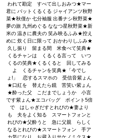
われて勘定　すべて出しおみつ★マー
君に バットくるくる ジャイアンツ秋野
菜★秋僅か 七分袖服 出番ナシ秋野菜★
夢の旅 九州めぐる ななつ星秋野菜★新
米の 温きに農夫の 笑み映るふみ★控え
めに 炊く日に限って おかわりしふみ★
久し振り　留まる間　米食べて笑典★
くるチャンは　くるくる言って　いつ
くるの笑典★くるくると　回してみる
よ　くるチャンを笑典★「今でし
ょ!」　恋するスマホの　受信音紫ょん
★口紅を　替えたら鏡　苦笑い紫ょん
★酔った父　こだまでしょうか　小言
です紫ょん★エコバッグ　ポイント5倍
で　はしゃぎだすとれびの★妻より
も　夫をよく知る　スマートフォンと
れびの★父酔うと　急に父親　らしく
なるとれびの★スマートフォン　手ア
カ気になり　お蔵入りサケノミクス★