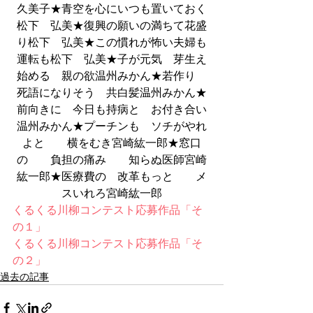
久美子★青空を心にいつも置いておく
松下　弘美★復興の願いの満ちて花盛
り松下　弘美★この慣れが怖い夫婦も
運転も松下　弘美★子が元気　芽生え
始める　親の欲温州みかん★若作り　
死語になりそう　共白髪温州みかん★
前向きに　今日も持病と　お付き合い
温州みかん★プーチンも　ソチがやれ
よと　　横をむき宮崎紘一郎★窓口
の　　負担の痛み　　知らぬ医師宮崎
紘一郎★医療費の　改革もっと　　メ
スいれろ宮崎紘一郎
くるくる川柳コンテスト応募作品「そ
の１」
くるくる川柳コンテスト応募作品「そ
の２」
過去の記事