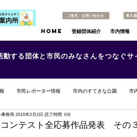
ご意見・お問い合わせ
東久
HOME
登録団体紹介
市内情報
活動する団体と市民のみなさんをつなぐサ
報
市民レポーター情報
市内のすてきな公園
市
らのお知らせ
その他
過去の記事
ル事務局
2015年2月2日
読了時間: 0分
柳コンテスト全応募作品発表 その