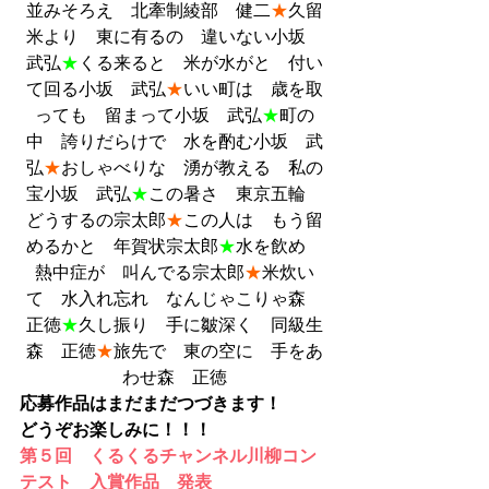
並みそろえ　北牽制綾部　健二
★
久留
米より　東に有るの　違いない小坂　
武弘
★
くる来ると　米が水がと　付い
て回る小坂　武弘
★
いい町は　歳を取
っても　留まって小坂　武弘
★
町の
中　誇りだらけで　水を酌む小坂　武
弘
★
おしゃべりな　湧が教える　私の
宝小坂　武弘
★
この暑さ　東京五輪　
どうするの宗太郎
★
この人は　もう留
めるかと　年賀状宗太郎
★
水を飲め　
熱中症が　叫んでる宗太郎
★
米炊い
て　水入れ忘れ　なんじゃこりゃ森　
正徳
★
久し振り　手に皺深く　同級生
森　正徳
★
旅先で　東の空に　手をあ
わせ森　正徳
応募作品はまだまだつづきます！
どうぞお楽しみに！！！
第５回　くるくるチャンネル川柳コン
テスト　入賞作品　発表