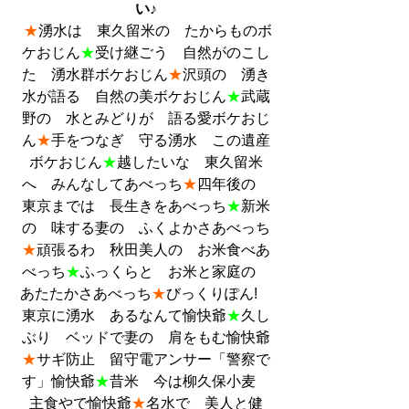
い♪
★
湧水は　東久留米の　たからものボ
ケおじん
★
受け継ごう　自然がのこし
た　湧水群ボケおじん
★
沢頭の　湧き
水が語る　自然の美ボケおじん
★
武蔵
野の　水とみどりが　語る愛ボケおじ
ん
★
手をつなぎ　守る湧水　この遺産
ボケおじん
★
越したいな　東久留米
へ　みんなしてあべっち
★
四年後の　
東京までは　長生きをあべっち
★
新米
の　味する妻の　ふくよかさあべっち
★
頑張るわ　秋田美人の　お米食べあ
べっち
★
ふっくらと　お米と家庭の　
あたたかさあべっち
★
びっくりぽん!　
東京に湧水　あるなんて愉快爺
★
久し
ぶり　ベッドで妻の　肩をもむ愉快爺
★
サギ防止　留守電アンサー「警察で
す」愉快爺
★
昔米　今は柳久保小麦　
主食やで愉快爺
★
名水で　美人と健