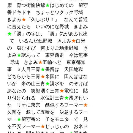
康　育つ街愉快爺
★
はじめての　留守
番ドキドキ　ちょっとワクワク野城　
きよみ
★
「久しぶり！」　なんて普通
に言えたら　いいのにな野城　きよみ
★
「湧」の字は、「勇」気があふれ出
て　いるんだね野城　きよみ
★
白米
の　塩むすび　何よりご馳走野城　き
よみ
★
訳あって　東奔西走　今は無事
野城　きよみ
★
五輪へと　東京都知
事　３人目三青
★
書留は　天国地獄　
どちらから三青
★
米国に　田んぼはな
いが　米の山三青
★
湧水を　のぞけば
あなたの　笑顔湧く三青
★
電柱に　貼
り付けられる　水位計三青
★
漕ぎ付い
た　リオに東京　酷似するフーマー
★
久闊を　叙して五輪を　決意するフー
マー
★
留守番の　子をモニターで　見
る不安フーマー
★
じぃじぃの　お米ド