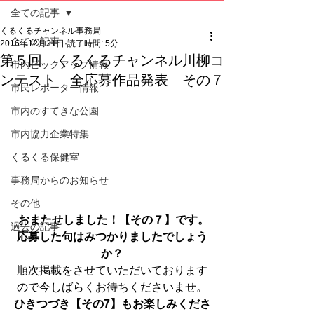
全ての記事
くるくるチャンネル事務局
全ての記事
2016年12月21日
読了時間: 5分
第５回 くるくるチャンネル川柳コ
市内ピックアップ情報
ンテスト 全応募作品発表 その７
市民レポーター情報
市内のすてきな公園
市内協力企業特集
くるくる保健室
事務局からのお知らせ
その他
おまたせしました！【その７】です。
過去の記事
応募した句はみつかりましたでしょう
か？
順次掲載をさせていただいております
ので今しばらくお待ちくださいませ。
ひきつづき【その7】もお楽しみくださ