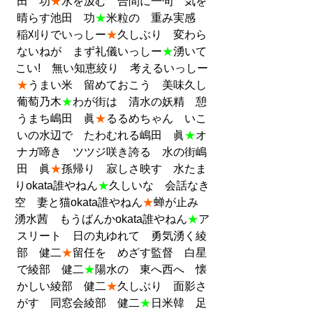
田　功
★
水を汲む　合間に一句　気を
晴らす池田　功
★
米粒の　重み実感　
稲刈りでいっしー
★
久しぶり　変わら
ないねが　まず礼儀いっしー
★
湧いて
こい!　無い知恵絞り　考えるいっしー
★
うまい米　留めておこう　美味久し
葡萄乃木
★
わが街は　清水の妖精　憩
うまち嶋田　眞
★
るるめちゃん　いこ
いの水辺で　たわむれる嶋田　眞
★
オ
ナガ啼き　ツツジ咲き誇る　水の街嶋
田　眞
★
孫帰り　寂しさ映す　水たま
りokata誰やねん
★
久しいな　会話なき
空　妻と猫okata誰やねん
★
蝉が止み　
湧水茜　もうばんかokata誰やねん
★
ア
スリート　日の丸ゆれて　勇気湧く綾
部　健二
★
留任を　めざす監督　白星
で綾部　健二
★
陽水の　東へ西へ　懐
かしい綾部　健二
★
久しぶり　面影さ
がす　同窓会綾部　健二
★
日米韓　足