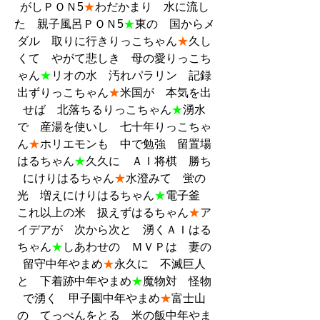
がしＰＯＮ5
★
わだかまり　水に流し
た　親子風呂ＰＯＮ5
★
東の　国からメ
ダル　取りに行きりっこちゃん
★
久し
くて　やがて悲しき　母の愛りっこち
ゃん
★
リオの水　汚れパラリン　記録
出ずりっこちゃん
★
米国が　本気を出
せば　北落ちるりっこちゃん
★
湧水
で　産湯を使いし　七十年りっこちゃ
ん
★
ホリエモンも　中で勉強　留置場
はるちゃん
★
久久に　ＡＩ将棋　勝ち
にけりはるちゃん
★
水澄みて　蛍の
光　増えにけりはるちゃん
★
電子釜　
これ以上の米　扱えずはるちゃん
★
ア
イデアが　次から次と　湧くＡＩはる
ちゃん
★
しあわせの　ＭＶＰは　妻の
留守中年やまめ
★
永久に　不滅巨人
と　下着跡中年やまめ
★
魔物対　怪物
で湧く　甲子園中年やまめ
★
富士山
の　てっぺんをとる　米の飯中年やま