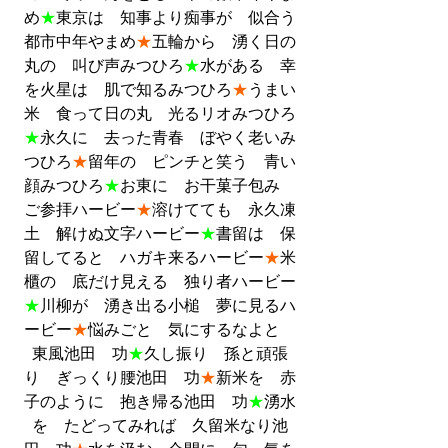
め
★
東京は　知事より痴事が　似合う
都市中年やまめ
★
五輪から　湧く日の
丸の　叫び声みつひろ
★
水がある　幸
を火星は　肌で知るみつひろ
★
うまい
米　食って日の丸　光るリオみつひろ
★
永久に　去った青春　ぼやく老いみ
つひろ
★
留年の　ピンチと笑う　青い
顔みつひろ
★
お東に　お干菓子包み　
ご参拝ハービー
★
溶けてても　永久凍
土　解けぬ文字ハービー
★
書留は　保
留してると　ハガキ来るハービー
★
米
櫃の　底だけ見える　独り者ハービー
★
川柳が　湧き出る小槌　夢に見るハ
ービー
★
悩みごと　気にするなよと　
東風池田　功
★
久し振り　孫と頑張
り　ぎっくり腰池田　功
★
新米を　赤
子のように　抱き帰る池田　功
★
湧水
を　たどってみれば　久留米なり池