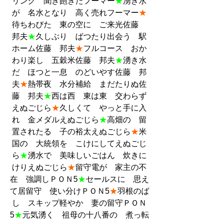
リンク　聞き飽きたフーマー
★
湧き水
が　名水となり　高く売れフーマー
★
待ちわびた　東の空に　ご来光佐藤　
邦夫
★
久しぶり　ばつたり出会う　駅
ホーム佐藤　邦夫
★
フルコース　おか
わり楽し　五穀米佐藤　邦夫
★
湧き水
だ　ほつと一息　のどいやす佐藤　邦
夫
★
熱帯夜　水分補給　まだたりぬ佐
藤　邦夫
★
西は西　東は東　交わらず
えぬごじら
★
久しくて　やっと手に入
れ　金メダルえぬごじら
★
高畑の　留
置されたる　子の裕太えぬごじら
★
米
国の　大統領を　こけにしてえぬごじ
ら
★
湧水で　美味しいごはん　炊きに
けりえぬごじら
★
留守電が　家主の不
在　強調しＰＯＮ5
★
セールスに　思え
て居留守　使い分けＰＯＮ5
★
羽根のば
し　スキップ軽やか　妻の留守ＰＯＮ
5
★
元気湧く　祖母の十八番の　煮っ転