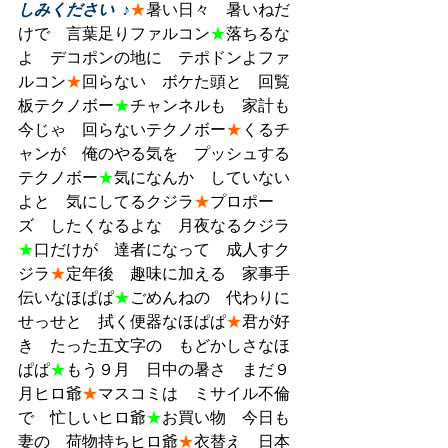
しみください  ♪
★
暑い日々　暑いねだ
けで　言葉足りファルコン
★
落ちるな
よ　デコポンの地に　テポドンよファ
ルコン
★
回らない　ボケた頭と　回覧
板テクノボー
★
チャンネルも　家計も
今じゃ　回らないテクノボー
★
くるチ
ャンが　俺のやる気を　プッシュする
テクノボー
★
気になんか　していない
よと　気にしてるクジラ
★
プロポー
ズ　したくなるよな　月夜なるクジラ
★
口だけが　達者になって　成人すク
ジラ
★
定年後　趣味に加える　家事手
伝いなほぱぱ
★
ごめんねの　代わりに
せっせと　拭く便器なほぱぱ
★
君が好
き　たった五文字の　もどかしさなほ
ぱぱ
★
もう９月　日中の暑さ　まだ９
月ヒロ爺
★
マスコミは　ミサイル不倫
で　忙しいヒロ爺
★
お買い物　今日も
妻の　荷物持ちヒロ爺
★
衣替え　日本