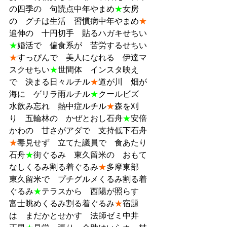
の四季の　句読点中年やまめ
★
女房
の　グチは生活　習慣病中年やまめ
★
追伸の　十円切手　貼るハガキせちい
★
婚活で　偏食系が　苦労するせちい
★
すっぴんで　美人になれる　伊達マ
スクせちい
★
世間体　インスタ映え
で　決まる日々ルチル
★
道が川　畑が
海に　ゲリラ雨ルチル
★
クールビズ　
水飲み忘れ　熱中症ルチル
★
森を刈
り　五輪林の　かぜとおし石舟
★
安倍
かわの　甘さがアダで　支持低下石舟
★
毒見せず　立てた議員で　食あたり
石舟
★
街ぐるみ　東久留米の　おもて
なしくるみ割る着ぐるみ
★
多摩東部　
東久留米で　プチグルメくるみ割る着
ぐるみ
★
テラスから　西陽が照らす　
富士眺めくるみ割る着ぐるみ
★
宿題
は　まだかとせかす　法師ゼミ中井　