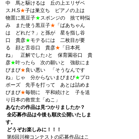
中　馬と駆けるは　丘の上エリザベ
ス.H.S
★
子は巣立ち　ピアノの上は　
物置に黒豆子
★
スポンジの　捨て時悩
み　また使う黒豆子
★
「ばあちゃん
は　どれだ？」と孫が　星を指し谷
口　貴彦
★
モテるには　二枚目が要
る　顔と舌谷口　貴彦
★
「日本死
ね」　正解でした♪と　保育園谷口　貴
彦
★
叶ったら　次の願いと　強欲にま
びまび
★
良い悪い　「そうなんです
ね」じゃ　分からないまびまび
★
プロ
ポーズ　先手を打って　あとは詰めま
びまび
★
毎朝に　平和続けと　子を送
り日本の救世主「ぬこ」
あなたの作品は見つかりましたか？
全応募作品は今後も順次公開いたしま
す。
どうぞお楽しみに！！！
 第6回川柳コンテストの応募作品はこ