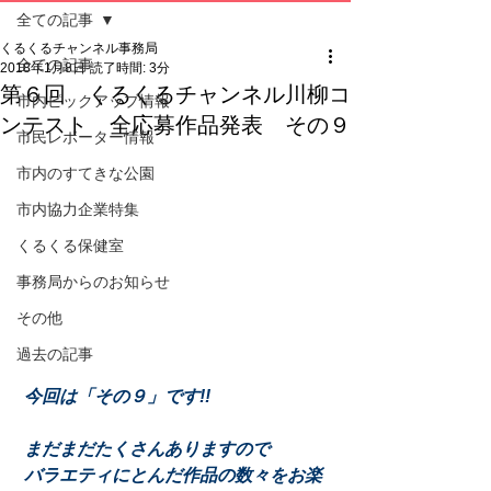
全ての記事
くるくるチャンネル事務局
全ての記事
2018年1月8日
読了時間: 3分
第６回 くるくるチャンネル川柳コ
市内ピックアップ情報
ンテスト 全応募作品発表 その９
市民レポーター情報
市内のすてきな公園
市内協力企業特集
くるくる保健室
事務局からのお知らせ
その他
過去の記事
今回は「その９」です!!
 まだまだたくさんありますので
 バラエティにとんだ作品の数々をお楽