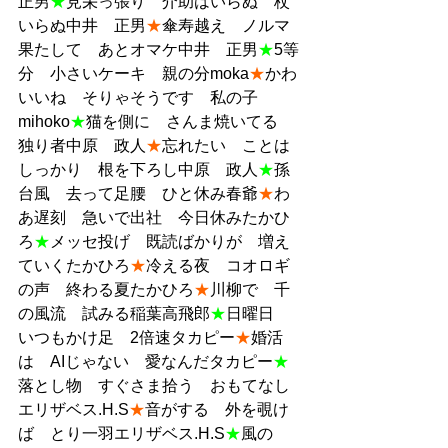
正男
★
見栄っ張り　介助はいらぬ　杖
いらぬ中井　正男
★
傘寿越え　ノルマ
果たして　あとオマケ中井　正男
★
5等
分　小さいケーキ　親の分moka
★
かわ
いいね　そりゃそうです　私の子
mihoko
★
猫を側に　さんま焼いてる　
独り者中原　政人
★
忘れたい　ことは
しっかり　根を下ろし中原　政人
★
孫
台風　去って足腰　ひと休み春爺
★
わ
あ遅刻　急いで出社　今日休みたかひ
ろ
★
メッセ投げ　既読ばかりが　増え
ていくたかひろ
★
冷える夜　コオロギ
の声　終わる夏たかひろ
★
川柳で　千
の風流　試みる稲葉高飛郎
★
日曜日　
いつもかけ足　2倍速タカピー
★
婚活
は　AIじゃない　愛なんだタカピー
★
落とし物　すぐさま拾う　おもてなし
エリザベス.H.S
★
音がする　外を覗け
ば　とり一羽エリザベス.H.S
★
風の