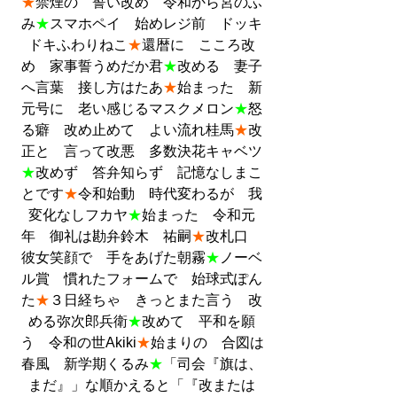
★
禁煙の　誓い改め　令和から宮のふ
み
★
スマホペイ　始めレジ前　ドッキ
ドキふわりねこ
★
還暦に　こころ改
め　家事誓うめだか君
★
改める　妻子
へ言葉　接し方はたあ
★
始まった　新
元号に　老い感じるマスクメロン
★
怒
る癖　改め止めて　よい流れ桂馬
★
改
正と　言って改悪　多数決花キャベツ
★
改めず　答弁知らず　記憶なしまこ
とです
★
令和始動　時代変わるが　我
変化なしフカヤ
★
始まった　令和元
年　御礼は勘弁鈴木　祐嗣
★
改札口　
彼女笑顔で　手をあげた朝霧
★
ノーベ
ル賞　慣れたフォームで　始球式ぽん
た
★
３日経ちゃ　きっとまた言う　改
める弥次郎兵衛
★
改めて　平和を願
う　令和の世Akiki
★
始まりの　合図は
春風　新学期くるみ
★
「司会『旗は、
まだ』」な順かえると「『改または