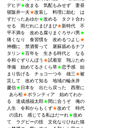
デヒデ
★
改まる　気配もみせず　妻昼
寝阪井一夫
★
改装し　料理に励む　は
ずだったあゆか
★
改める　タクト合わ
せる　雨だれにまびまび
★
新時代　不
平不満を　改める腐りまぐろサバ男
★
痛くなり　食習慣を　改めるつよし
★
神棚に　禁酒誓って　屠蘇舐めるナフ
タリン
★
百年を　生きる時代と　なる
令和ぐずりんぼう
★
試着室　翔ぶため
準備　始めてるさくら草
★
恋予感　始
まり告げる　チョコ一つ今　雄三
★
被
災して　改めて知る　地域の輪永井　
慶信
★
日本を　出たら戻った　西暦に
あら松
★
ボランティア　始めてわか
る　達成感福太郎
★
間に合うぞ　俺の
人生　令和からもくず
★
改めて　時代
の流れ　感じてる私はだーれ
★
改め
て　ラグビーの技　文化なりひねた猫