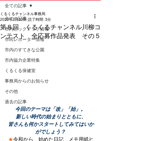
全ての記事
くるくるチャンネル事務局
全ての記事
2020年2月10日
読了時間: 3分
第８回 くるくるチャンネル川柳コ
市内ピックアップ情報
ンテスト 全応募作品発表 その５
市民レポーター情報
市内のすてきな公園
市内協力企業特集
くるくる保健室
事務局からのお知らせ
その他
過去の記事
今回のテーマは「改」「始」。
 新しい時代の始まりとともに、
 皆さんも何かスタートしてみてはいか
がでしょう？
★
令和から　始めた日記　メモ用紙ヒ