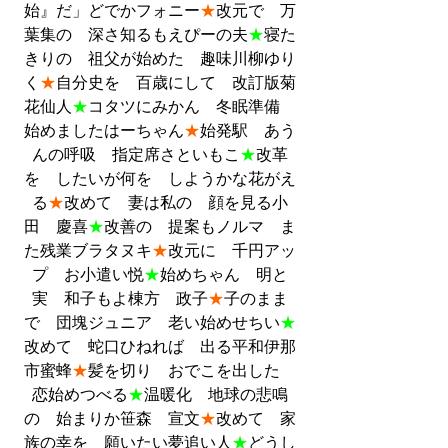
始』だ」どでかフォニー
★
改元で　万
葉集の　深さ知るもえぴーの夫
★
寝た
きりの　祖父が始めた　趣味川柳ゆり
く
★
自分史を　百歳にして　改訂版菊
花仙人
★
コタツにみかん　冬眠準備　
始めましたはーちゃん
★
始発駅　あう
んの呼吸　指定席さといもこ
★
改革
を　したいが何を　しようかな花がえ
る
★
改めて　妻は私の　顔を見る小
田　慶喜
★
改善の　提案もノルマ　ま
た残業ブラタヌキ
★
改元に　千円アッ
プ　お小遣い悦
★
始めちゃん　明と
実　和子もよ棟方　政子
★
子のまま
で　団塊ジュニア　老い始めせちい
★
改めて　蛇口ひねれば　出る平和伊那
市蜜蜂
★
髪を切り　おでこを出した　
恋始めつべる
★
温暖化　地球の悲鳴
の　始まりか笹森　宣文
★
改めて　家
族の幸を　願いたい夢追い人
★
どうし