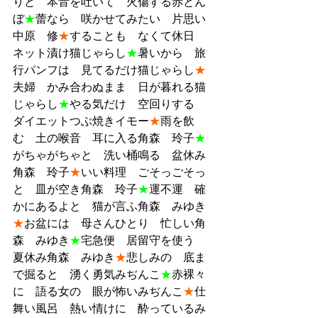
りと　本音を吐いて　火傷する赤とん
ぼ
★
蕾なら　咲かせてみたい　片思い
中原　修
★
することも　なくて休日　
ネット漬け猫じゃらし
★
暑いから　旅
行パンフは　見てるだけ猫じゃらし
★
夫婦　かみ合わぬまま　日が暮れる猫
じゃらし
★
やる気だけ　空回りする　
ダイエットつぶ焼きイモー
★
雨を飲
む　土の喉音　耳に入る角森　玲子
★
がちゃがちゃと　洗い桶鳴る　盆休み
角森　玲子
★
いい料理　ごそっごそっ
と　皿が空き角森　玲子
★
運不運　確
かにあるよと　猫が言ふ角森　みゆき
★
お盆には　母さんひとり　忙しい角
森　みゆき
★
宅急便　居留守を使う　
夏休み角森　みゆき
★
悲しみの　底ま
で掘ると　湧く勇気みぢんこ
★
赤裸々
に　語る女の　眼が怖いみぢんこ
★
仕
舞い風呂　熱い情けに　酔っているみ