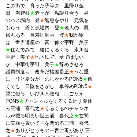
この街で　育った子等の　里帰り金
田　満智枝
★
老々が　席譲り合う　昼
のバス堀内　登
★
智恵をやり　元気を
もらう　爺と孫堀内　登
★
老人の　風
俗もある　長寿国堀内　登
★
我が駅
は　世界遺産の　富士仰ぐ宇野　美子
★
住んでみて　腰にくるくる　氷川台
宇野　美子
★
地下鉄で、夢ではない
か　中華街宇野　美子
★
辞めさせろ　
議員制度も　改革だ格差是正
★
うな重
に　ひと夏分が　のしかかるPON5
★
遠
くても　日陰をさがし　車停めPON5
★
親に似る　いびきと寝相　口ごたえ
PON5
★
チャンネルをくるくる廻す夏休
み三浦　喜代之
★
くるくるのチャンネ
ルが掘る明るい世三浦　喜代之
★
玄関
に笑顔を置いて戸を閉める三浦　喜代
之
★
ありがとうその一言に毒があり 三