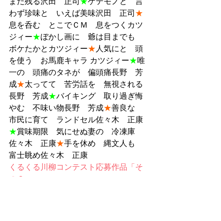
まだ残る沢田　正司
★
ゲテモノと　言
わず珍味と　いえば美味沢田　正司
★
息を呑む　とこでＣＭ　息をつくカツ
ジィー
★
ぼかし画に　爺は目までも　
ボケたかとカツジィー
★
人気にと　頭
を使う　お馬鹿キャラ カツジィー
★
唯
一の　頭痛のタネが　偏頭痛長野　芳
成
★
太ってて　苦労話を　無視される
長野　芳成
★
バイキング　取り過ぎ悔
やむ　不味い物長野　芳成
★
善良な　
市民に育て　ランドセル佐々木　正康
★
賞味期限　気にせぬ妻の　冷凍庫
佐々木　正康
★
手を休め　縄文人も　
富士眺め佐々木　正康
くるくる川柳コンテスト応募作品「そ
の２」
くるくる川柳コンテスト応募作品「そ
の３」
過去の記事