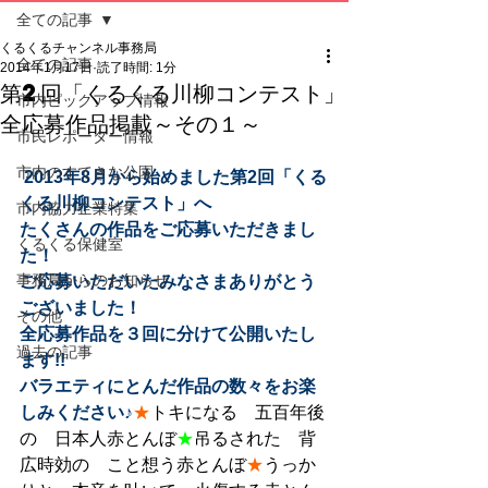
全ての記事
くるくるチャンネル事務局
全ての記事
2014年1月17日
読了時間: 1分
第2回「くるくる川柳コンテスト」
市内ピックアップ情報
全応募作品掲載～その１～
市民レポーター情報
市内のすてきな公園
2013年8月から始めました第2回「くる
くる川柳コンテスト」へ
市内協力企業特集
たくさんの作品をご応募いただきまし
くるくる保健室
た！
事務局からのお知らせ
ご応募いただいたみなさまありがとう
ございました！
その他
全応募作品を３回に分けて公開いたし
過去の記事
ます!!
バラエティにとんだ作品の数々をお楽
しみください♪
★
トキになる　五百年後
の　日本人赤とんぼ
★
吊るされた　背
広時効の　こと想う赤とんぼ
★
うっか