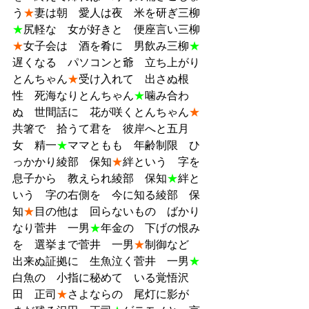
う
★
妻は朝　愛人は夜　米を研ぎ三柳
★
尻軽な　女が好きと　便座言い三柳
★
女子会は　酒を肴に　男飲み三柳
★
遅くなる　パソコンと爺　立ち上がり
とんちゃん
★
受け入れて　出さぬ根
性　死海なりとんちゃん
★
噛み合わ
ぬ　世間話に　花が咲くとんちゃん
★
共箸で　拾うて君を　彼岸へと五月
女　精一
★
ママともも　年齢制限　ひ
っかかり綾部　保知
★
絆という　字を
息子から　教えられ綾部　保知
★
絆と
いう　字の右側を　今に知る綾部　保
知
★
目の他は　回らないもの　ばかり
なり菅井　一男
★
年金の　下げの恨み
を　選挙まで菅井　一男
★
制御など　
出来ぬ証拠に　生魚泣く菅井　一男
★
白魚の　小指に秘めて　いる覚悟沢
田　正司
★
さよならの　尾灯に影が　