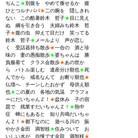
ぢんこ
★
別腹を　やめて痩せるか　腹
ひとつルナパパ
★
二の腕を　隠しきれ
ない　この酷暑鈴木　哲子
★
目に見え
ぬ　綱を引き合う　夫婦みち鈴木　哲
子
★
腹の虫　抑えて目だけ　笑ってる
鈴木　哲子
★
メールより　声が恋し
く　受話器持ち散歩
★
一合の　酒と珍
味の　妻の愚痴散歩
★
婆ちゃんは　勝
負服着て　クラス会散歩
★
あの世か
ら　バトル楽しむ　遺産分け順也
★
死
んでから　戒名なんて　お断り順也
★
仏壇へ　チーンしたおかず　母供え順
也
★
この夏の　各地の気温　アラフォ
ーにだいちゃんＺ！
★
盆休み　子の宿
題で　残業すだいちゃんＺ！
★
熱中
症　蝉にもあると　知り共鳴だいちゃ
んＺ！
★
都下なのに　遊べる川の　賑
やかさ金田　満智枝
★
住みついて　お
いしい水が　自慢です金田　満智枝
★