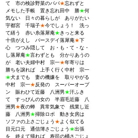
て　市の検診野菜のパパ
★
忘れずと　
メモした手帳　置き忘れ田中　勝
★
何
気ない　日々の暮らしが　ありがたい
宇都宮　千瑞子
★
今でしょう！　洗っ
て繕う　赤い糸落犀庵
★
きっと来る　
十倍がえし　バースデイ落犀庵
★
下
心　つつみ隠して　お・も・て・な・
し落犀庵
★
言わずとも　分かりあうの
が　老い夫婦中村　宗一
★
年寄りは　
勝ちを譲れば　上手く行く中村　宗一
★
犬までも　妻の機嫌を　取りやがる
中村　宗一
★
反発の　スーパーオープ
ン　賑わひて近藤　八洲男
★
汗ふき
て　すっぴんの女の　半眉毛近藤　八
洲男
★
夜の蝉　異常気象で　残業し近
藤　八洲男
★
掃除ロボ　動き女房は　
ソファの上さごじょう
★
よく似てる　
目元口元　通信簿さごじょう
★
出張
を　終えて帰れば　寿司の桶さごじょ