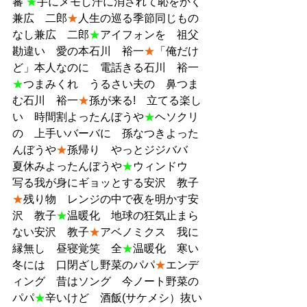
蕃 
★
手にメモし汗に消されて恥をかく
兼広　二郎
★
人生の巡る季節同じもの
なし兼広　二郎
★
アイフォンを　祖父
勘違い　愛の本石川　裕一
★
「俺だけ
ど」本人なのに　電話きる石川　裕一
★
つまみくれ　うるさい夫の　鼻つま
む石川　裕一
★
孫が来る!　立てる楽し
い　時間割よったんぼうや
★
ヘソクリ
の　上手いバーバに　孫なつきよった
んぼうや
★
孫帰り　やっとジジババ　
夏休みよったんぼうや
★
ウィンドウ　
写る我が身にギョッとする安沢　教子
★
残り物　レンジの中で夜を明かす安
沢　教子
★
温暖化　地球の狂気止まら
ない安沢　教子
★
アベノミクス　我に
縁無し　昼寝覚笑　全
★
温暖化　寒い
冬には　口閉ざし野菜のパパ
★
エンデ
ィング　昔はソング　今ノート野菜の
パパ
★
辛いけど　酒飯(サケメシ）抜い