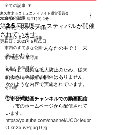
全ての記事
東久留米市コミュニティサイト運営委員会
全ての記事
2021年6月13日
読了時間: 1分
第25回環境フェスティバルが開催
市内ピックアップ情報
されています。
市民レポーター情報
更新日：
2021年6月21日
市内のすてきな公園
　　　　　　　ーあなたの手で！　未
来はかわるー
市内協力企業特集
くるくる保健室
今年は、感染症拡大防止のため、従来
のように会場での開催はありません。
事務局からのお知らせ
次のような内容で実施されています。
その他
過去の記事
①市公式動画チャンネルでの動画配信
　→市のホームページから配信されて
います。
https://youtube.com/channel/UCO4ieubr
O-knXxuvPguqTQg