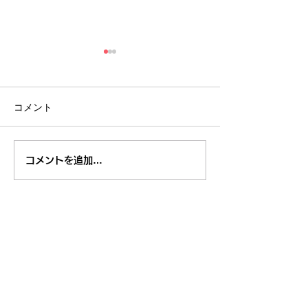
コメント
８月１日,２日清瀬駅南口
7月29日～3
コメントを追加…
ふれあい通り夏祭り
米学校給食栄養
東久留米市コミュニティサイト
運営
委員会
事務局
〒203-0033
東久留米市滝山4-1-10