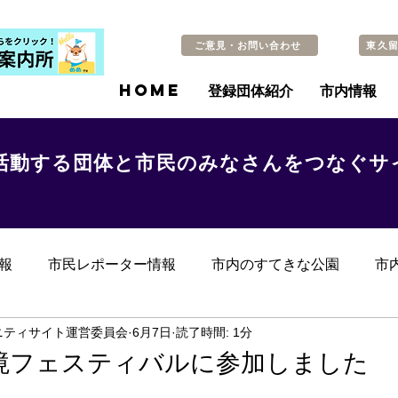
ご意見・お問い合わせ
東久
HOME
登録団体紹介
市内情報
活動する団体と市民のみなさんをつなぐサ
報
市民レポーター情報
市内のすてきな公園
市
らのお知らせ
その他
過去の記事
ニティサイト運営委員会
6月7日
読了時間: 1分
境フェスティバルに参加しました