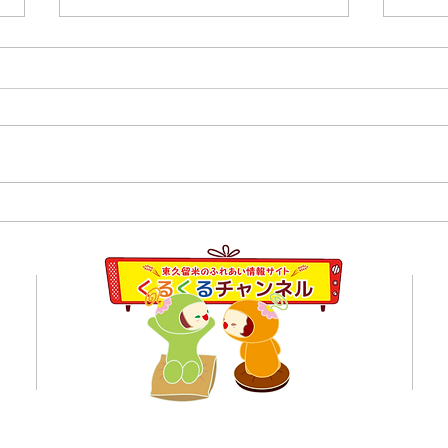
８月
【開催報告】くるくるチャン
ネル交流会を開催しまし
員会
た！〜つながりから広がる活
動の輪〜