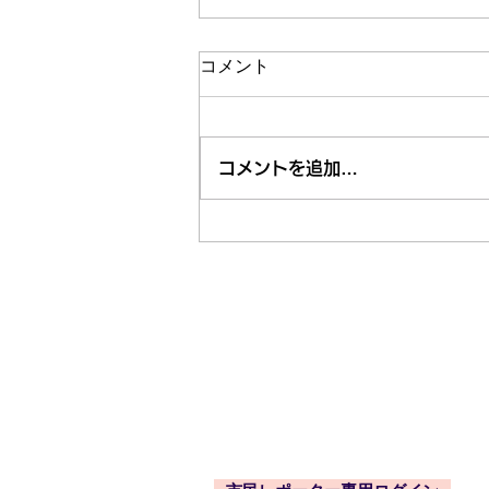
コメント
コメントを追加…
市内近隣のお祭り・お出かけ
情報はくるくる案内所で
東久留米市コミュニティサイト
運営委
事務局
〒203-0033
東久留米市滝山4-1-10
西部地域センター内