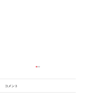
コメント
８月１日,２日清瀬駅南口
7月29日～3
コメントを追加…