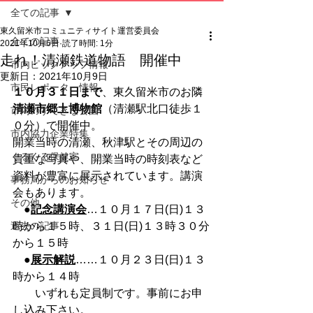
全ての記事
東久留米市コミュニティサイト運営委員会
全ての記事
2021年10月6日
読了時間: 1分
走れ！清瀬鉄道物語 開催中
市内ピックアップ情報
更新日：
2021年10月9日
市民レポーター情報
１０月３１日まで
、東久留米市のお隣
清瀬市郷土博物館
（清瀬駅北口徒歩１
市内のすてきな公園
０分）で開催中。
市内協力企業特集
開業当時の清瀬、秋津駅とその周辺の
くるくる保健室
貴重な写真や、開業当時の時刻表など
資料が豊富に展示されています。講演
事務局からのお知らせ
会もあります。
その他
　●
記念講演会
…１０月１７日(日)１３
過去の記事
時から１５時、３１日(日)１３時３０分
から１５時
　●
展示解説
……１０月２３日(日)１３
時から１４時
　　いずれも定員制です。事前にお申
し込み下さい。