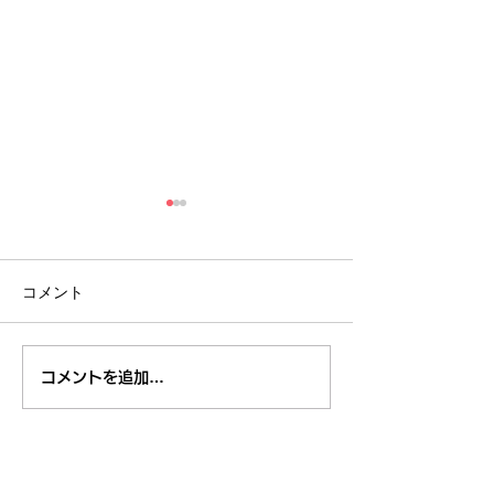
コメント
８月のイベント
【開催報告】くるくるチ
コメントを追加…
ャンネル交流会を開催し
ました！〜つながりから
広がる活動の輪〜
東久留米市コミュニティサイト
運営