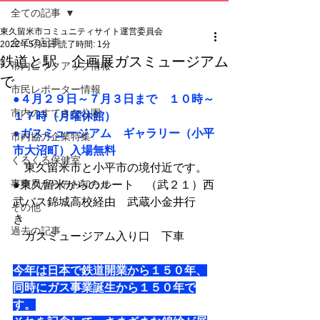
全ての記事
東久留米市コミュニティサイト運営委員会
全ての記事
2022年5月5日
読了時間: 1分
鉄道と駅 企画展ガスミュージアム
市内ピックアップ情報
で
市民レポーター情報
●４月２９日～７月３日まで　１０時～
市内のすてきな公園
１７時（月曜休館）
●ガスミュージアム　ギャラリー（小平
市内協力企業特集
市大沼町）入場無料
くるくる保健室
　東久留米市と小平市の境付近です。
事務局からのお知らせ
●東久留米からのルート　（武２１）西
武バス錦城高校経由　武蔵小金井行
その他
き　
過去の記事
　ガスミュージアム入り口　下車
今年は日本で鉄道開業から１５０年、
同時にガス事業誕生から１５０年で
す。