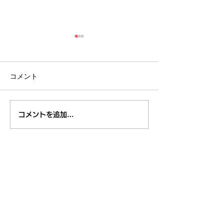
コメント
８月１日,２日清瀬駅南口
7月29日～3
コメントを追加…
ふれあい通り夏祭り
米学校給食栄養
東久留米市コミュニティサイト
運営
委員会
事務局
〒203-0033
東久留米市滝山4-1-10