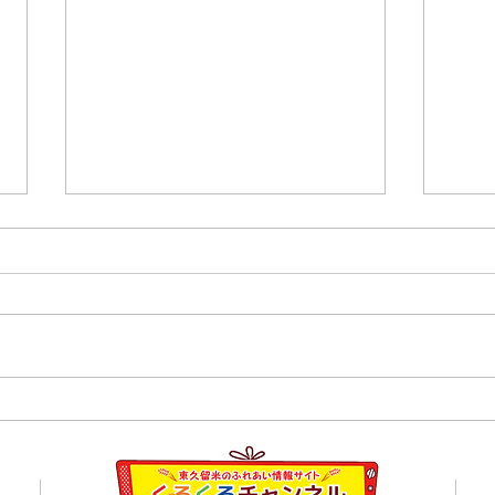
８月１日,２日清瀬駅南口ふ
7月
れあい通り夏祭り
学校
員会