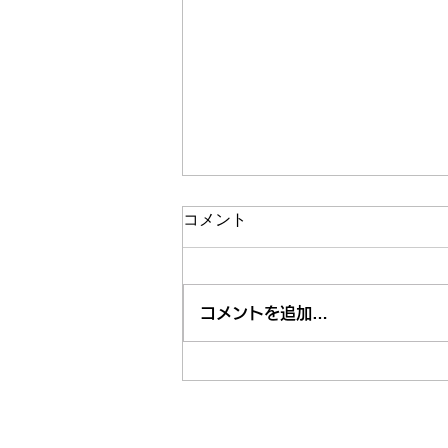
コメント
コメントを追加…
市内近隣のお祭り・お出かけ
情報はくるくる案内所で
東久留米市コミュニティサイト
運営委
事務局