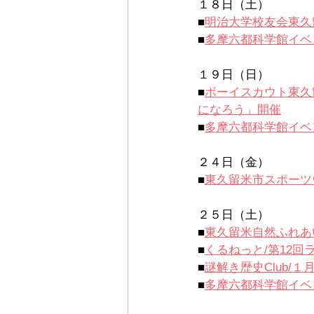
１８日（土）
■
明治大学校友会東久
■
多摩六都科学館イベ
１９日（日）
■
ボーイスカウト東久
になろう」開催
■
多摩六都科学館イベ
２４日（金）
■
東久留米市スポーツ
２５日（土）
■
東久留米自然ふれあ
■
くるねっと/
第12回
■
謎解き歴史Club/
■
多摩六都科学館イベ