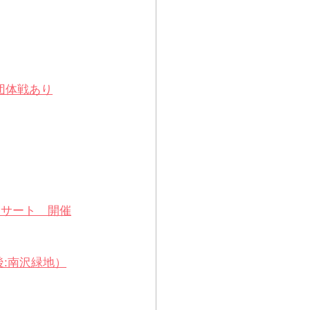
団体戦あり
ンサート　開催
後:南沢緑地）