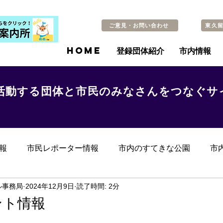
ご意見・お問い合わせ
東久
HOME
登録団体紹介
市内情報
活動する団体と市民のみなさんをつなぐサ
報
市民レポーター情報
市内のすてきな公園
市
らのお知らせ
その他
過去の記事
ル事務局
2024年12月9日
読了時間: 2分
ント情報