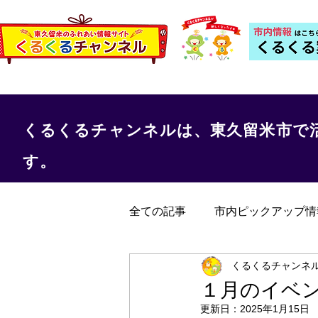
くるくるチャンネルは、東久留米市で
す。
全ての記事
市内ピックアップ情
くるくる保健室
事務局か
くるくるチャンネ
１月のイベ
更新日：
2025年1月15日