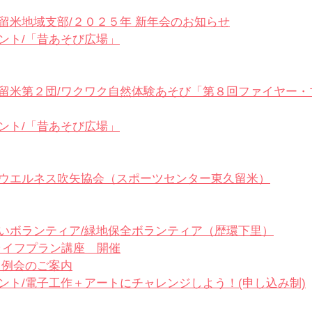
留米地域支部/
２０２５年 新年会のお知らせ
ント/
「昔あそび広場」
留米第２団/
ワクワク自然体験あそび「第８回ファイヤー・
ント/
「昔あそび広場」
ウエルネス吹矢協会（スポーツセンター東久留米）
いボランティア/緑地保全ボランティア（歴環下里）
ライフプラン講座　開催
１月例会のご案内
ント/
電子工作＋アートにチャレンジしよう！(申し込み制)