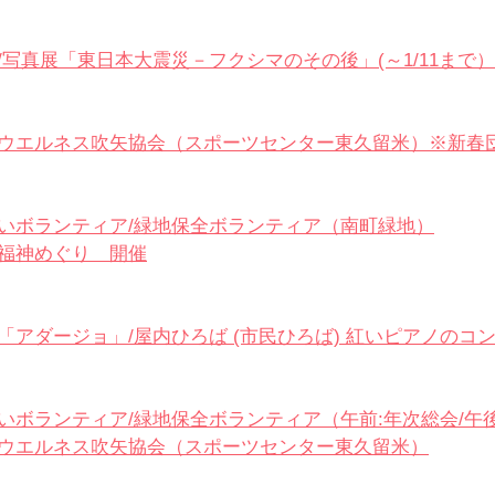
/
写真展「東日本大震災－フクシマのその後」(～1/11まで）
ウエルネス吹矢協会（スポーツセンター東久留米）
※新春
いボランティア/緑地保全ボランティア（南町緑地）
福神めぐり　開催
「アダージョ」/
屋内ひろば (市民ひろば) 紅いピアノのコ
いボランティア/緑地保全ボランティア（午前:年次総会/午
ウエルネス吹矢協会（スポーツセンター東久留米）