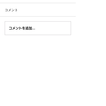
コメント
８月１日,２日清瀬駅南口
7月29日～3
コメントを追加…
ふれあい通り夏祭り
米学校給食栄養
東久留米市コミュニティサイト
運営
委員会
事務局
〒203-0033
東久留米市滝山4-1-10
西部地域センター内