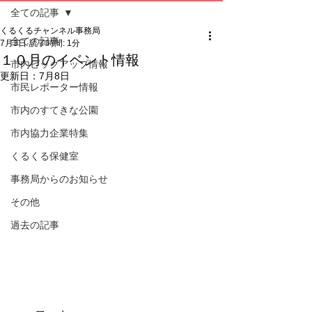
全ての記事
くるくるチャンネル事務局
全ての記事
7月3日
読了時間: 1分
１０月のイベント情報
市内ピックアップ情報
更新日：
7月8日
市民レポーター情報
市内のすてきな公園
市内協力企業特集
くるくる保健室
事務局からのお知らせ
その他
過去の記事