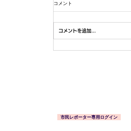
コメント
コメントを追加…
市内近隣のお祭り・お出かけ
情報はくるくる案内所で
東久留米市コミュニティサイト
運営委
事務局
〒203-0033
東久留米市滝山4-1-10
西部地域センター内
市民レポーター専用ログイン
-