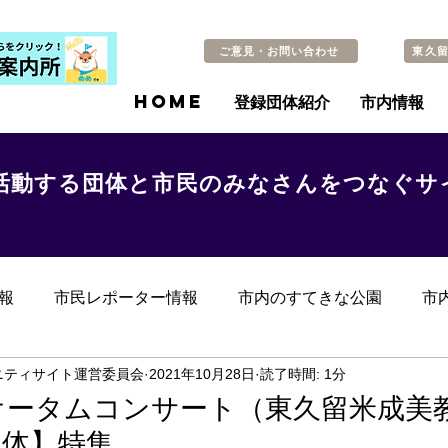
ご意見・お問い合わせ
東久
HOME
登録団体紹介
市内情報
活動する団体と市民のみなさんをつなぐサ
報
市民レポーター情報
市内のすてきな公園
市
らのお知らせ
その他
過去の記事
ニティサイト運営委員会
2021年10月28日
読了時間: 1分
オータムコンサート（東久留米成美
団体】特集