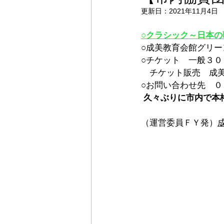
更新日：
2021年11月4日
○クラシック～日本
○成美教育会館グリー
○チケット　一般３
　チケット販売　成
○お問い合わせ先　０８
久々ぶりに市内で本
（運営委員ＦＹ発）