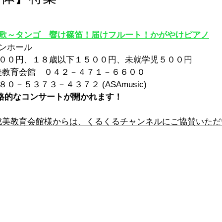
の歌～タンゴ　響け篠笛！届けフルート！かがやけピアノ
ンホール
０００円、１８歳以下１５００円、未就学児５００円
美教育会館　０４２－４７１－６６００
０－５３７３－４３７２ (ASAmusic)
格的なコンサートが開かれます！
成美教育会館様からは、くるくるチャンネルにご協賛いただ