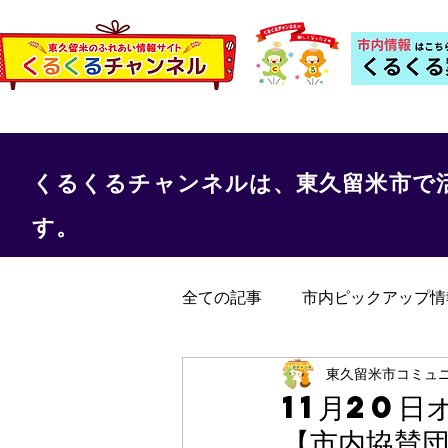
くるくるチャンネルは、東久留米市で
す。
全ての記事
市内ピックアップ情
くるくる保健室
事務局か
東久留米市コミュ
11月20日
【市内協賛