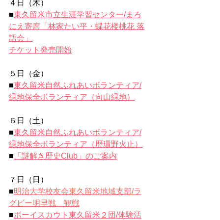
４日（木）
■
東久留米市立生涯学習センター/まろ
にえ寄席「林家たい平・蝶花楼桃花 落
語会」
チケット発売開始
５日（金）
■
東久留米自然ふれあいボランティア/
緑地保全ボランティア（向山緑地）
６日（土）
■
東久留米自然ふれあいボランティア/
緑地保全ボランティア（歴環野火止）
■
「謎解き歴史Club」のご案内
７日（日）
■
明治大学校友会東久留米地域支部/
ラ
グビー明早戦　観戦
■
ボーイスカウト東久留米２団/体験活