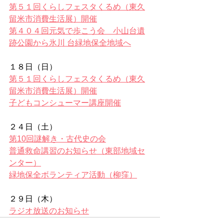
第５１回くらしフェスタくるめ（東久
留米市消費生活展）開催
第４０４回元気で歩こう会　小山台遺
跡公園から氷川 台緑地保全地域へ
１８日（日）
第５１回くらしフェスタくるめ（東久
留米市消費生活展）開催
子どもコンシューマー講座開催
２４日（土）
第10回謎解き・古代史の会
普通救命講習のお知らせ（東部地域セ
ンター）
緑地保全ボランティア活動（柳窪）
２９日（木）
ラジオ放送のお知らせ