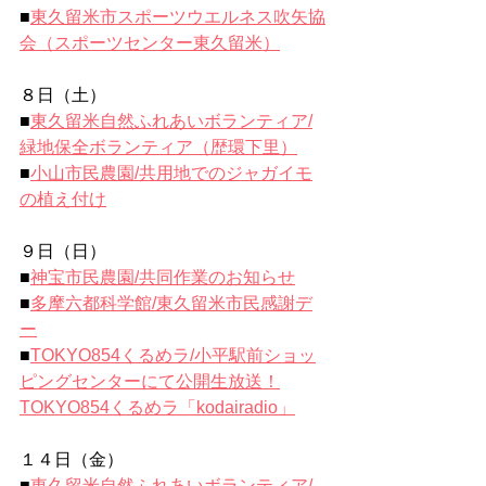
■
東久留米市スポーツウエルネス吹矢協
会（スポーツセンター東久留米）
８日（土）
■
東久留米自然ふれあいボランティア/
緑地保全ボランティア（歴環下里）
■
小山市民農園/
共用地でのジャガイモ
の植え付け
９日（日）
■
神宝市民農園/
共同作業のお知らせ
■
多摩六都科学館/東久留米市民感謝デ
ー
■
TOKYO854くるめラ/
小平駅前ショッ
ピングセンターにて公開生放送！
TOKYO854くるめラ「kodairadio」
１４日（金）
■
東久留米自然ふれあいボランティア/