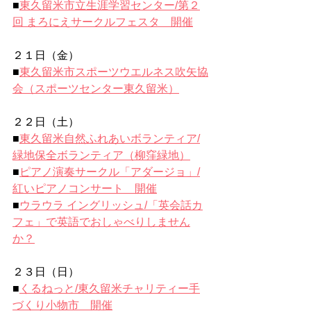
■
東久留米市立生涯学習センター/
第２
回 まろにえサークルフェスタ　開催
２１日（金）
■
東久留米市スポーツウエルネス吹矢協
会（スポーツセンター東久留米）
２２日（土）
■
東久留米自然ふれあいボランティア/
緑地保全ボランティア（柳窪緑地）
■
ピアノ演奏サークル「アダージョ」/
紅いピアノコンサート　開催
■
ウラウラ イングリッシュ/
「英会話カ
フェ」で英語でおしゃべりしません
か？
２３日（日）
■
くるねっと/
東久留米チャリティー手
づくり小物市　開催