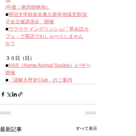
/午後：南沢樹林地）
■
明治大学校友会東久留米地域支部/
女
子会主催講演会　開催
■
ウラウラ イングリッシュ/
「英会話カ
フェ」で英語でおしゃべりしません
か？
３０日（日）
■
HAS（Home Animal Society）/バザー
開催
■
「謎解き歴史Club」のご案内
すべて表示
最新記事