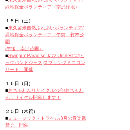
緑地保全ボランティア（南沢緑地）
１５日（土）
■
東久留米自然ふれあいボランティア/
緑地保全ボランティア（午前：竹林公
園
/午後：南沢苗圃）
■
Swingin' Paradise Jazz Orchestra/
[ビ
ッグバンドジャズ]スプリングミニコン
サート　開催
１６日（日）
■
おちゃわんリサイクルの会/
おちゃわ
んリサイクル開催します！
２０日（木祝）
■
ミュージック・トラベル/
3月の音楽鑑
賞会　開催