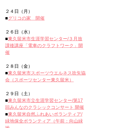
２４日（月）
■
グリコの家　開催
２６日（水）
■
東久留米市生涯学習センター/
３月放
課後講座「電車のクラフトワーク」開
催
２８日（金）
■
東久留米市スポーツウエルネス吹矢協
会（スポーツセンター東久留米）
２９日（土）
■
東久留米市立生涯学習センター/
第17
回みんなのクラシックコンサート 開催
■
東久留米自然ふれあいボランティア/
緑地保全ボランティア（午前：向山緑
地