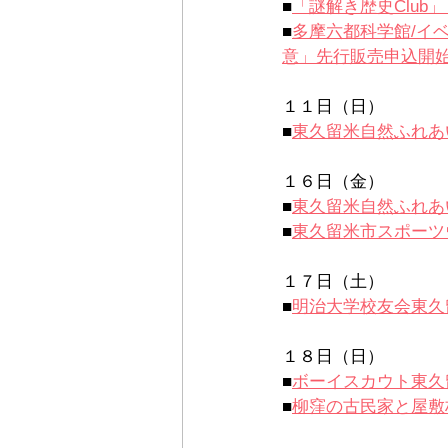
■
「謎解き歴史Club
■
多摩六都科学館/イ
意」先行販売申込開始
１１日（日）
■
東久留米自然ふれあ
１６日（金）
■
東久留米自然ふれあ
■
東久留米市スポーツ
１７日（土）
■
明治大学校友会東久
１８日（日）
■
ボーイスカウト東久
■
柳窪の古民家と屋敷