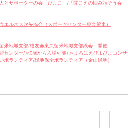
人とサポーターの会「ひよこ」/
「聞こえの悩み話そう会」
ウエルネス吹矢協会（
スポーツセンター東久留米）
留米地域支部/校友会東久留米地域支部総会　開催
習センター/
≪0歳から入場可能♪≫まろにえぴよぴよコンサ
いボランティア/緑地保全ボランティア（金山緑地）