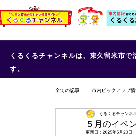
くるくるチャンネルは、東久留米市で
す。
全ての記事
市内ピックアップ情
くるくる保健室
事務局か
くるくるチャンネ
５月のイベ
更新日：
2025年5月23日