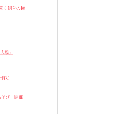
聞く飼育の極
の広場）
田戦）
あそび　開催