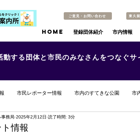
ご意見・お問い合わせ
東久
HOME
登録団体紹介
市内情報
活動する団体と市民のみなさんをつなぐサ
報
市民レポーター情報
市内のすてきな公園
市
らのお知らせ
その他
過去の記事
ル事務局
2025年2月12日
読了時間: 3分
ント情報