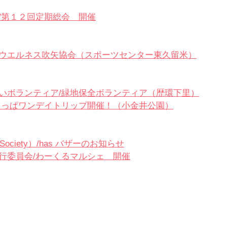
/第１２回定期総会　開催
ウエルネス吹矢協会（
スポーツセンター東久留米）
いボランティア/緑地保全ボランティア（歴環下里）
らっぱワンデイトリップ開催！（小金井公園）
Society）/
has バザーのお知らせ
行委員会/わーくるマルシェ　開催