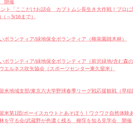
」　開催
ベント「ここだけお話会　カブトムシ長生き大作戦！プロに
（～5/16まで）
いボランティア/緑地保全ボランティア（柳泉園雑木林）
いボランティア/緑地保全ボランティア（前沢緑地/含む森
ウエルネス吹矢協会（
スポーツセンター東久留米）
留米地域支部/
東京六大学野球春季リーグ戦応援観戦（早稲
留米第1団/ボーイスカウトとあそぼう！ワクワク
自然体験
林を守る会/武蔵野が色濃く残る　柳窪を知る見学会　開催