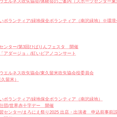
ウエルネス吹矢協会/体験会のご案内（スポーツセンター東
いボランティア/緑地保全ボランティア（南沢緑地）※環境
センター/
第3回ひばりんフェスタ　開催
「アダージョ」/
紅いピアノコンサート
ウエルネス吹矢協会/
東久留米吹矢協会役委員会
東久留米）
いボランティア/緑地保全ボランティア（南沢緑地）
仕団/
世界赤十字デー　開催
習センター/
まろにえ祭り2025 出店・出演者　申込前事前