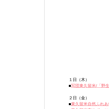
１日（木）
■
写団東久留米/
「野生
２日（金）
■
東久留米自然ふれあ