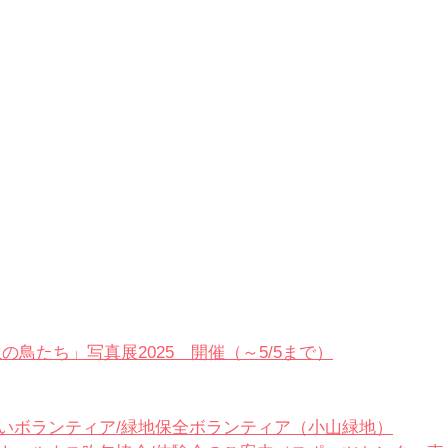
の鳥たち」写真展2025　開催（～5/5まで）
いボランティア/緑地保全ボランティア（小山緑地）