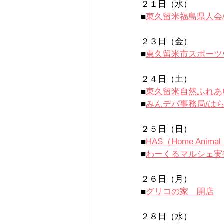
２１日（水）
■
東久留米福島県人会
２３日（金）
■
東久留米市スポーツ
２４日（土）
■
東久留米自然ふれあ
■
みんデパ事務局/
は
２５日（日）
■
HAS（Home Animal 
■
わーくるマルシェ実
２６日（月）
■
グリコの家　開店
２８日（水）