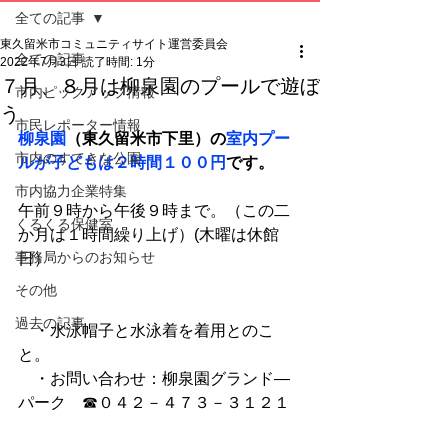
全ての記事
東久留米市コミュニティサイト運営委員会
全ての記事
2022年7月3日
読了時間: 1分
７月、８月は柳泉園のプールで遊ぼ
市内ピックアップ情報
う
市民レポーター情報
柳泉園
（東久留米市下里）の
室内プー
市内のすてきな公園
ルが子どもは２時間１００円
です。
市内協力企業特集
午前９時から午後９時まで。（この二
くるくる保健室
か月は１時間繰り上げ）(木曜は休館
事務局からのお知らせ
日）
その他
過去の記事
　・水泳帽子と水泳着を着用とのこ
と。
　・お問い合わせ：柳泉園グランド―
パーク　☎０４２－４７３－３１２１