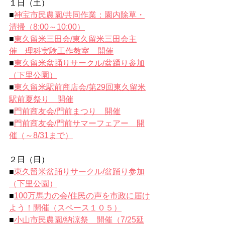
１日（土）
■
神宝市民農園/共同作業：園内除草・
清掃（8:00～10:00）
■
東久留米三田会/東久留米三田会主
催　理科実験工作教室　開催
■
東久留米盆踊りサークル/盆踊り参加
（下里公園）
■
東久留米駅前商店会/第29回東久留米
駅前夏祭り　開催
■
門前商友会/門前まつり　開催
■
門前商友会/門前サマーフェアー　開
催（～8/31まで）
２日（日）
■
東久留米盆踊りサークル/盆踊り参加
（下里公園）
■
100万馬力の会/住民の声を市政に届け
よう！開催（スペース１０５）
■
小山市民農園/納涼祭　開催（7/25延