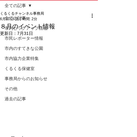
全ての記事
くるくるチャンネル事務局
全ての記事
6月10日
読了時間: 2分
８月のイベント情報
市内ピックアップ情報
更新日：
7月31日
市民レポーター情報
市内のすてきな公園
市内協力企業特集
くるくる保健室
事務局からのお知らせ
その他
過去の記事