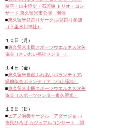
耕平・山中惇史・石若駿 トリオ・コン
サート 東久留米市公演　開催
■
東久留米盆踊りサークル/盆踊り参加
（下里氷川神社）
１０日（月）
■
東久留米市民スポーツウエルネス吹矢
協会（さいわい福祉センター）
１４日（金）
■
東久留米自然ふれあいボランティア/
緑地保全ボランティア（小山緑地）
■
東久留米市民スポーツウエルネス吹矢
協会（スポーツセンター東久留米）
１６日（日）
■
ピアノ演奏サークル「アダージョ」/
市民ひろば カジュアルコンサート　開