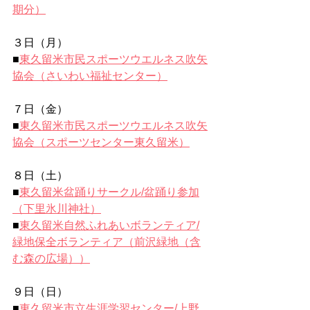
期分）
３日（月）
■
東久留米市民スポーツウエルネス吹矢
協会（さいわい福祉センター）
７日（金）
■
東久留米市民スポーツウエルネス吹矢
協会（スポーツセンター東久留米）
８日（土）
■
東久留米盆踊りサークル/盆踊り参加
（下里氷川神社）
■
東久留米自然ふれあいボランティア/
緑地保全ボランティア（前沢緑地（含
む森の広場））
９日（日）
■
東久留米市立生涯学習センター/上野