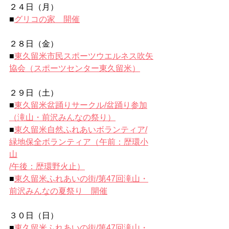
２４日（月）
■
グリコの家　開催
２８日（金）
■
東久留米市民スポーツウエルネス吹矢
協会（スポーツセンター東久留米）
２９日（土）
■
東久留米盆踊りサークル/盆踊り参加
（滝山・前沢みんなの祭り）
■
東久留米自然ふれあいボランティア/
緑地保全ボランティア（午前：歴環小
山
/午後：歴環野火止）
■
東久留米ふれあいの街/第47回滝山・
前沢みんなの夏祭り　開催
３０日（日）
■
東久留米ふれあいの街/第47回滝山・