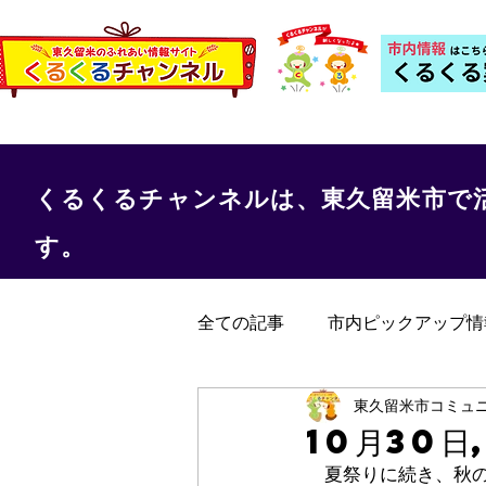
くるくるチャンネルは、東久留米市で
す。
全ての記事
市内ピックアップ情
くるくる保健室
事務局か
東久留米市コミュ
10月30日
　夏祭りに続き、秋