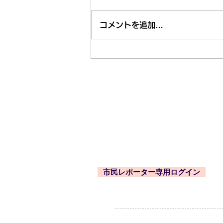
コメントを追加…
市内近隣のお祭り・お出かけ
情報はくるくる案内所で
東久留米市コミュニティサイト
運営委
事務局
〒203-0033
東久留米市滝山4-1-10
西部地域センター内
市民レポーター専用ログイン
-