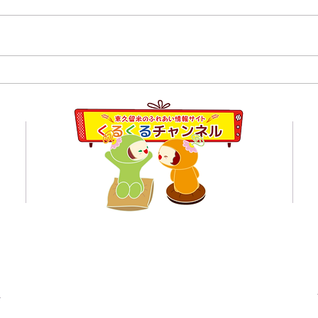
８月１日,２日清瀬駅南口ふ
7月
れあい通り夏祭り
学校
員会
くるくるチャンネル応援企業の紹介ページはこちら
© 東久留米のふれあい情報サイト くるくるチャンネル 2021