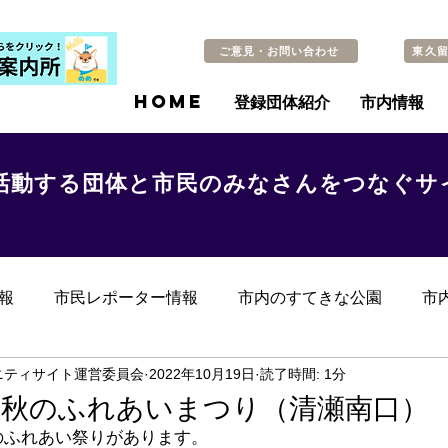
ご意見・お問い合わせ
東久
HOME
登録団体紹介
市内情報
活動する団体と市民のみなさんをつなぐサ
報
市民レポーター情報
市内のすてきな公園
市
らのお知らせ
その他
過去の記事
ニティサイト運営委員会
2022年10月19日
読了時間: 1分
,秋のふれあいまつり（清瀬南口）
のふれあい祭りがあります。