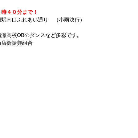
６時４０分まで！
瀬駅南口ふれあい通り　（小雨決行）
清瀬高校OBのダンスなど多彩です。
商店街振興組合