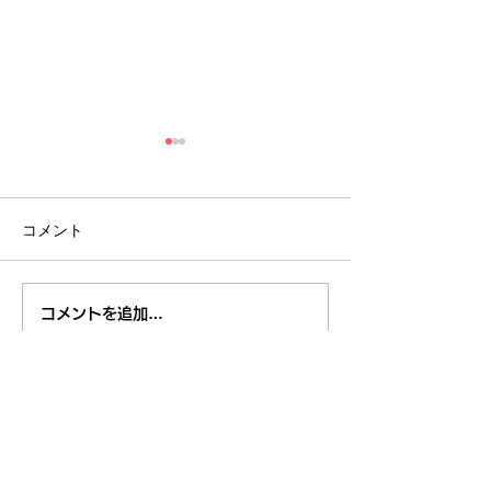
登録団体のみなさまへ
3/31（木）
（旧データの件）
特別番組 ゲス
自治会の野島さ
コメント
いつもくるくるチャンネルに
くるくるチャンネ
ご協力くださり、 誠にありが
番組のお知らせです
とうございます。 新サイトに
日１５時から、東
移行後、旧サイトの投稿記事
元ＦＭ「TOKYO8
コメントを追加…
等の取り扱いについて、 運営
（旧FMひがしくる
委員会等で話し合いを重ねた
「くるくるチャン
結果、 旧サイトの投稿記事は
う番組の放送をし
新サイトには移行せず、 必要
くるチャンネル登
東久留米市コミュニティサイト
運営
な方にはデータ（CD-ROM
ある門前自治会の
委員会
等）でお渡しするということ
ゲストに...
事務局