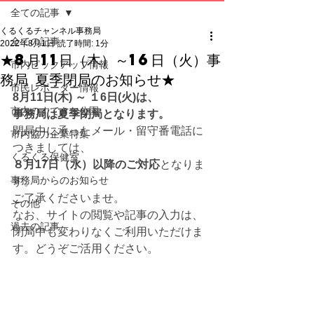
全ての記事
くるくるチャンネル事務局
全ての記事
2022年8月1日
読了時間: 1分
★8月11日（木）～16日（火）事
市内ピックアップ情報
務局 夏季閉局のお知らせ★
市民レポーター情報
8月11日(木) ～ １6日(火)は、
市内のすてきな公園
事務局は夏季閉局となります。 
閉局中に承ったメール・留守番電話に
市内協力企業特集
つきましては、
くるくる保健室
８月17日（水）以降のご対応
となりま
事務局からのお知らせ
す。
ご了承くださいませ。
その他
なお、サイトの閲覧や記事の入力は、
過去の記事
閉局中も変わりなくご利用いただけま
す。どうぞご活用ください。