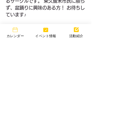
るサークルです。 東久留米市民に限ら
ず、盆踊りに興味のある方！ お待ちし
ています♪
【活動目的】
　○盆踊りで踊られていた『東久留米
カレンダー
イベント情報
活動紹介
音頭』の保存・伝承
　○東久留米市内のお祭り(盆踊り)参
加
東久留米市コミュニティサイト
運営
委員会
事務局
〒203-0033
東久留米市滝山4-1-10