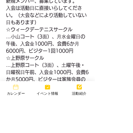
新規メンバー、募集しています。
⼊会は活動⽇に直接いらしてくださ
い。（⼤会などにより活動していない
⽇もあります）
☆ウィークデーテニスサークル
…⼩⼭コート（3⾯）、⽉⽔⾦曜⽇の
午後、⼊会⾦1000円、会費6か⽉
6000円、ビジター1回1000円
☆上野原サークル
…上野原コート（3⾯）、⼟曜午後・
⽇曜祝⽇午前、⼊会⾦1000円、会費6
か⽉5000円、ビジターは家族会員の
み受付中
カレンダー
イベント情報
活動紹介
☆⼩⼭サークル
…⼩⼭コート（3⾯）、⼟曜午前・⽇
曜祝⽇午後、⼊会⾦1000円、会費6か
⽉5000円、ビジター1回500円
☆滝⼭サークル
…主に市⽴（⻄中）コート（3⾯）、