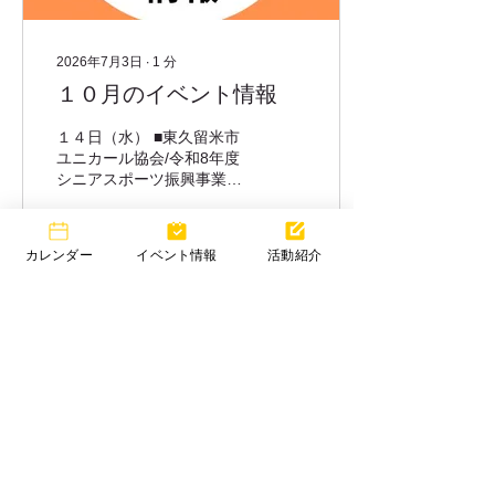
2026年7月3日
∙
1
分
１０月のイベント情報
１４日（水） ■東久留米市
ユニカール協会/令和8年度
シニアスポーツ振興事業
ユニカール教室 開催 １７
日（土） ■東久留米盆踊り
サークル/盆踊り参加（東久
カレンダー
イベント情報
活動紹介
留米団地） ２６日（月） ■
グリコの家 開催 ２８日
（水） ■東久留米市ユニカ
13
ール協会/令和8年度シニア
スポーツ振興事業 ユニカ
ール教室 開催
もっと見る