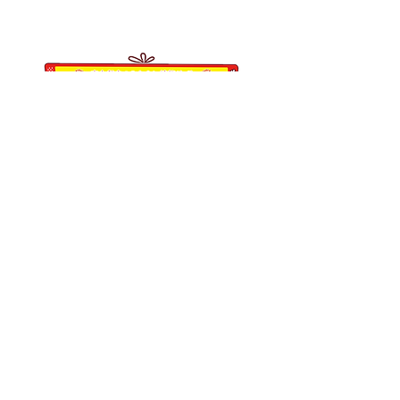
東久留米市滝山4-1-10
西部地域センター内
-
くるくるチャンネル応援企業の紹
介ページはこちら
-
個人情報保護方針
利用規約
当サイトについて
リンクについて
協賛企業のご案内
​事務局からのお知らせ