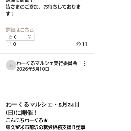
皆さまのご参加、お待ちしておりま
す！
詳細はこちら
0
0
11
わーくるマルシェ実行委員会
わーくるマルシェ実行委員会
2026年5月10日
わーくるマルシェ・5月24日
(日)に開催！
こんにちわーくる★
グループについて
東久留米市前沢の就労継続支援Ｂ型事