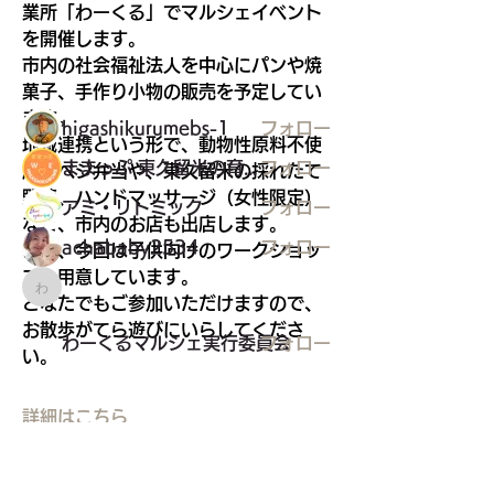
学校、サークル、習い事（主にこども
業所「わーくる」でマルシェイベント
を対象とした情報）
を開催します。
市内の社会福祉法人を中心にパンや焼
菓子、手作り小物の販売を予定してい
メンバー
ます。
higashikurumebs-1
フォロー
地域連携という形で、動物性原料不使
ままっぷ 東久留米の育児応援マップを作る会
フォロー
用のベジ弁当や、東久留米の採れたて
野菜、ハンドマッサージ（女性限定）
アミ・リトミック
フォロー
など、市内のお店も出店します。
achababy2534
フォロー
また、今回は子供向けのワークショッ
プも用意しています。
わーくるマルシェ実行委員会
どなたでもご参加いただけますので、
お散歩がてら遊びにいらしてくださ
わーくるマルシェ実行委員会
フォロー
い。
詳細はこちら
すべてのメンバーを表示（25名）
0
0
102