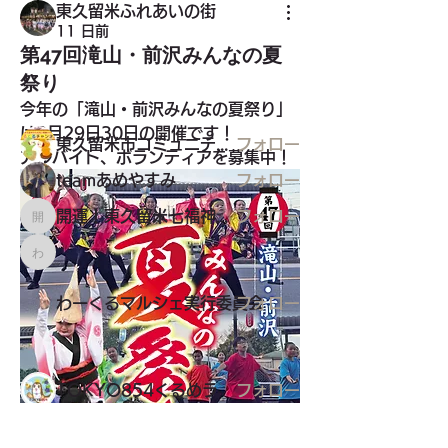
グループについて
東久留米ふれあいの街
市内各地のお祭りや関連マーケット案
11 日前
内
第47回滝山・前沢みんなの夏
祭り
今年の「滝山・前沢みんなの夏祭り」
メンバー
は8月29日30日の開催です！
東久留米市コミュニティサイト運営委員会
フォロー
アルバイト、ボランティアを募集中！
teamあめやすみ
フォロー
開運！東久留米七福神めぐり
フォロー
開運！東久留米七福神めぐり
わーくるマルシェ実行委員会
わーくるマルシェ実行委員会
フォロー
TOKYO854くるめラ
フォロー
すべてのメンバーを表示（21名）