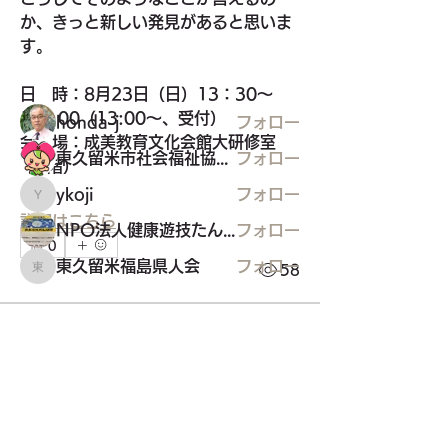
グループについて
か、きっと新しい発見があると思いま
団体や関連部門が主催する会の情報
す。
メンバー
日　時：8月23日（日）13：30～
16：00（13:00〜、受付）
honda-j
フォロー
会　場：成美教育文化会館大研修室
東久留米市社会福祉協議会
フォロー
（3階）
ykoji
フォロー
ykoji
詳細はこちら
NPO法人健康遊技たんぽぽ
フォロー
0
東久留米福島県人会
フォロー
0
58
東久留米福島県人会
すべてのメンバーを表示（35名）
東久留米市南部地域センター
24 日前
☆７月の花笑み☆
東久留米市コミュニティサイト
運営
関東は梅雨明けしたような猛暑が続い
委員会
ています。