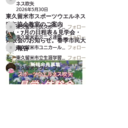
スポーツ関連
東久留米市民スポーツウエルネス吹矢
ネス吹矢
2026年5月30日
東久留米市スポーツウエルネス
メンバー
吹矢協会教室のご案内
東久留米市民スポーツウエルネス吹矢
フォロー
東久留米市民スポーツウエルネス吹矢
6月・7月の日程表＆見学会・
東久留米市テニス連盟_硬式
フォロー
体験会のお知らせ。春季市民大
会の報告
東久留米市ユニカール協会
フォロー
東久留米市ユニカール協会
東久留米市立生涯学習センター
フォロー
東久留米ラグビーフットボールクラブ
フォロー
すべてのメンバーを表示（9名）
東久留米市コミュニティサイト
運営
委員会
事務局