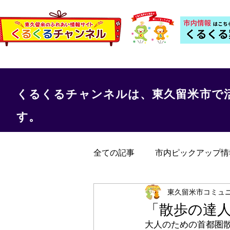
くるくるチャンネルは、東久留米市で
す。
全ての記事
市内ピックアップ情
くるくる保健室
事務局か
東久留米市コミュ
「散歩の達
大人のための首都圏