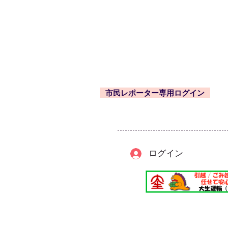
事務局
〒203-0033
東久留米市滝山4-1-10
西部地域センター内
市民レポーター専用ログイン
-
ログイン