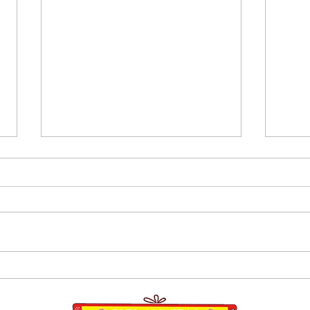
８月１日,２日清瀬駅南口ふ
7月
れあい通り夏祭り
学校
員会