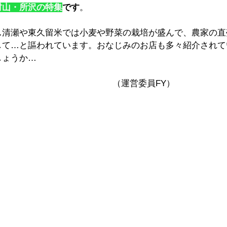
村山・所沢の特集
です
。
…清瀬や東久留米では小麦や野菜の栽培が盛んで、農家の直
して…と謳われています。おなじみのお店も多々紹介されて
しょうか…
（運営委員FY）