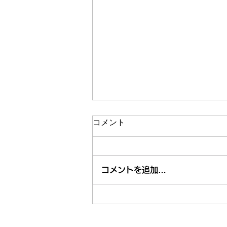
コメント
コメントを追加…
市内近隣のお祭り・お出かけ
情報はくるくる案内所で
東久留米市コミュニティサイト
運営委