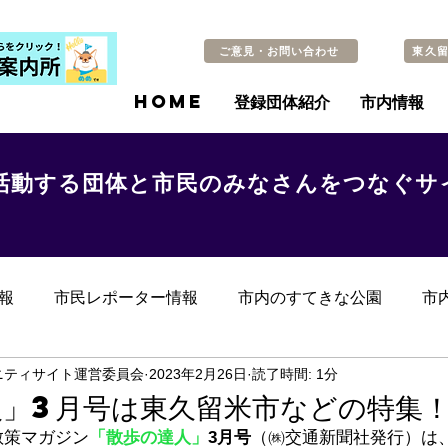
ご意見・お問い合わせ
東久
HOME
登録団体紹介
市内情報
活動する団体と市民のみなさんをつなぐサ
報
市民レポーター情報
市内のすてきな公園
市
らのお知らせ
その他
過去の記事
ニティサイト運営委員会
2023年2月26日
読了時間: 1分
人」3月号は東久留米市などの特集
散策マガジン
「散歩の達人」
3月号
（㈱交通新聞社発行）は