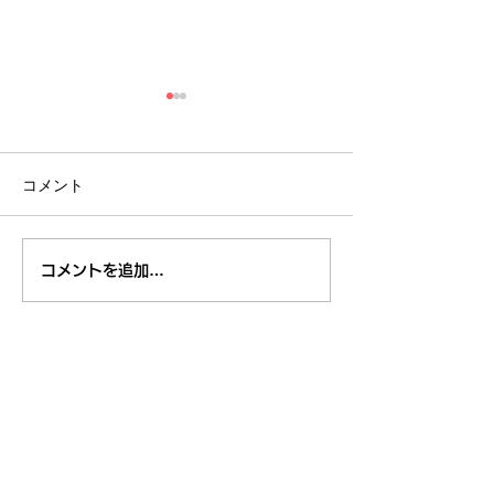
コメント
８月１日,２日清瀬駅南口
7月29日～3
コメントを追加…
ふれあい通り夏祭り
米学校給食栄養
東久留米市コミュニティサイト
運営
委員会
事務局
〒203-0033