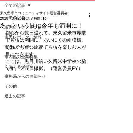
全ての記事
東久留米市コミュニティサイト運営委員会
全ての記事
2023年3月25日
読了時間: 1分
あっという間に今年も満開に！
市内ピックアップ情報
都心から数日遅れて、東久留米市界隈
市民レポーター情報
でも桜は満開に。あいにくの雨模様。
市内のすてきな公園
それでも買い物がてら桜を楽しむ人が
目につきます。
市内協力企業特集
ここは、黒目川沿い久留米中学校の脇
くるくる保健室
です。２５日撮影。（運営委員FY）
事務局からのお知らせ
その他
過去の記事