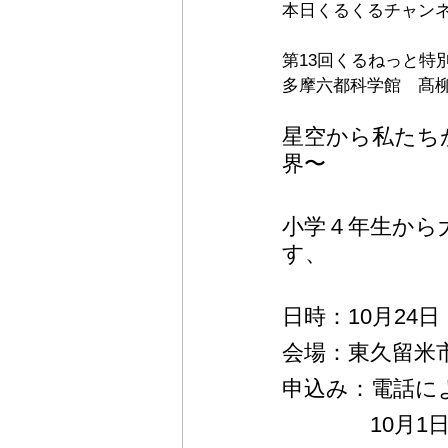
本日くるくるチャン
第13回くるねっと特
多摩六都科学館　髙
星空から私たち
界〜
小学４年生から
す、
日時：10月24日（
会場：東久留米
申込み：電話に
　　　　10月