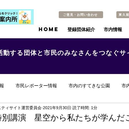
ご意見・お問い合わせ
東久
HOME
登録団体紹介
市内情報
活動する団体と市民のみなさんをつなぐサ
報
市民レポーター情報
市内のすてきな公園
市
らのお知らせ
その他
過去の記事
ニティサイト運営委員会
2021年9月30日
読了時間: 1分
特別講演 星空から私たちが学んだ