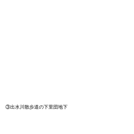
③出水川散歩道の下里団地下