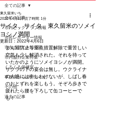
全ての記事
東久留米いち
全ての記事
2022年4月1日
読了時間: 1分
サイタ、サイタ、東久留米のソメイ
市内ピックアップ情報
ヨシノ満開
市民レポーター情報
更新日：
2022年4月6日
市内のすてきな公園
まん延防止等重点措置解除で重苦しい
空気も少し解消された。それを待って
市内協力企業特集
いたかのようにソメイヨシノが満開。
くるくる保健室
サクラの下の宴会は無し。ウクライナ
の人達には申しわけないが、しばし春
事務局からのお知らせ
のおとずれを楽しもう。そぞろ歩きで
その他
疲れたら腰を下ろして缶コーヒーで
過去の記事
も！