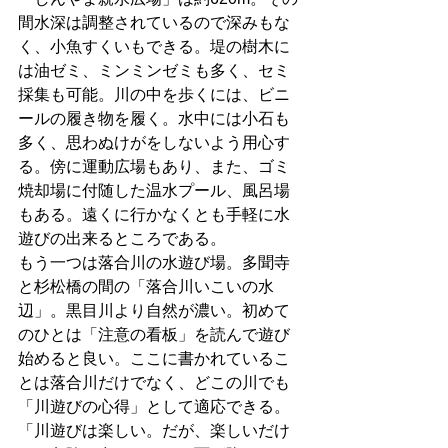
間水深は調整されているので深みもな
く、小魚すくいもできる。堤の樹木に
は油ゼミ、ミンミンゼミも多く、セミ
採集も可能。川の中を歩くには、ビニ
ールの履き物を履く。水中には小石も
多く、思わぬけがをしないよう用心す
る。傍に運動広場もあり、また、ゴミ
焼却場に付随した温水プール、風呂場
もある。遠くに行かなくとも手軽に水
遊びの出来るところである。
もう一つは落合川の水遊び場。多聞寺
と杉松橋の間の「落合川いこいの水
辺」。黒目川より自然が濃い。初めて
のひとは「注意の看板」を読んで遊び
始めると良い。ここに書かれているこ
とは落合川だけでなく、どこの川でも
「川遊びの心得」として適応できる。
「川遊びは楽しい。だが、楽しいだけ