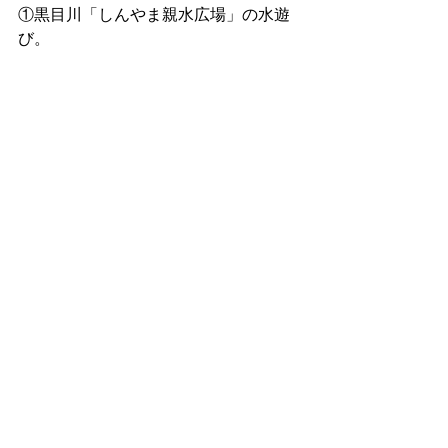
①黒目川「しんやま親水広場」の水遊
び。