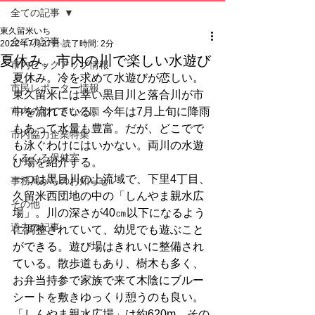
全ての記事
東久留米いち
全ての記事
2022年7月27日
読了時間: 2分
夏休み。市内の川で楽しい水遊び
市内ピックアップ情報
夏休み。冷を求めて水遊びが恋しい。
市民レポーター情報
東久留米には幸い黒目川と落合川が市
市内のすてきな公園
中を流れている。今年は7月上旬に降雨
もあって水量も豊富。だが、どこでで
市内協力企業特集
も泳ぐわけにはいかない。両川の水遊
くるくる保健室
び場を紹介する。
一つは黒目川の上流域で、下里4丁目、
事務局からのお知らせ
久留米西団地の中の「しんやま親水広
その他
場」。川の深さが40㎝以下になるよう
過去の記事
に調整されていて、幼児でも遊ぶこと
ができる。遊び場はきれいに整備され
ている。散歩道もあり、樹木も多く、
お弁当持参で家族で来て木陰にブルー
シートを敷きゆっくり憩うのも良い。
「しんやま親水広場」は約620m。その