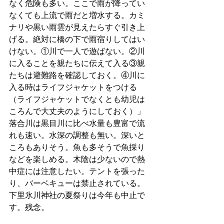
なく危険も多い。ここで雨が降ってい
なくても上流で雨だと増水する。カミ
ナリや黒い雨雲が見えたらすぐ引き上
げる。絶対に橋の下で雨宿りしてはい
けない。①川で一人で遊ばない。②川
に入ることを親たちに伝えて入る③親
たちは避難路を確認しておく。④川に
入る時はライフジャケットをつける
（ライフジャケットでなくとも幼児は
ころんで大丈夫のようにしておく）」
落合川は黒目川に比べ水量も豊富で流
れも速い。水深の調整も無い。深いと
ころもありそう。魚も多そうで魚採り
などを楽しめる。木陰は少ないので熱
中症には注意したい。テントを張った
り、バーベキューは禁止されている。
下里氷川神社の夏祭りは今年も中止で
す。残念。