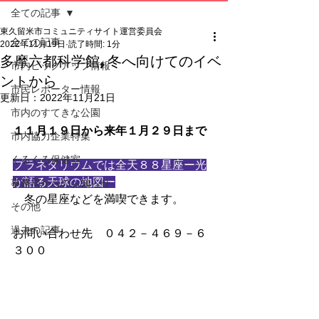
全ての記事
東久留米市コミュニティサイト運営委員会
全ての記事
2022年11月19日
読了時間: 1分
多摩六都科学館,冬へ向けてのイベ
市内ピックアップ情報
ントから
市民レポーター情報
更新日：
2022年11月21日
市内のすてきな公園
１１月１９日から来年１月２９日まで
市内協力企業特集
くるくる保健室
プラネタリウムでは全天８８星座ー光
が語る天球の地図ー
事務局からのお知らせ
　冬の星座などを満喫できます。
その他
過去の記事
お問い合わせ先　０４２－４６９－６
３００