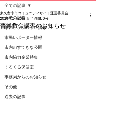
全ての記事
東久留米市コミュニティサイト運営委員会
全ての記事
2024年1月26日
読了時間: 0分
普通救命講習のお知らせ
市内ピックアップ情報
市民レポーター情報
市内のすてきな公園
市内協力企業特集
くるくる保健室
事務局からのお知らせ
その他
過去の記事