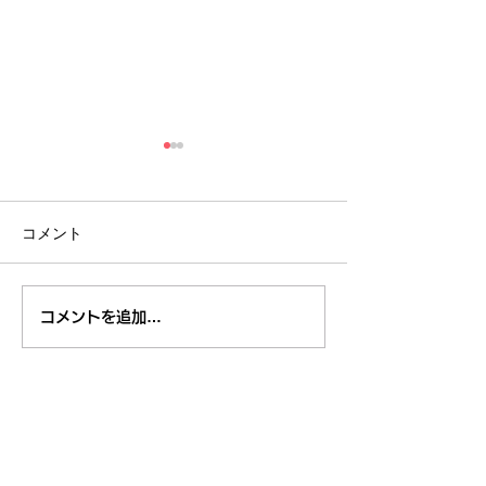
コメント
８月１日,２日清瀬駅南口
7月29日～3
コメントを追加…
ふれあい通り夏祭り
米学校給食栄養
東久留米市コミュニティサイト
運営
委員会