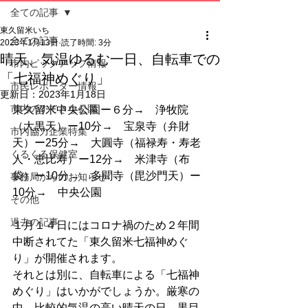
全ての記事
東久留米いち
全ての記事
2023年1月13日
読了時間: 3分
晴天、気温ゆるむ一日、自転車での
市内ピックアップ情報
「七福神めぐり」
市民レポーター情報
更新日：
2023年1月18日
市内のすてきな公園
東久留米中央公園ー６分→　浄牧院
（大黒天）ー10分→　宝泉寺（弁財
市内協力企業特集
天）ー25分→　大圓寺（福禄寿・寿老
くるくる保健室
人・恵比寿）ー12分→　米津寺（布
袋）ー10分→　多聞寺（毘沙門天）ー
事務局からのお知らせ
10分→　中央公園
その他
過去の記事
１月１４日にはコロナ禍のため２年間
中断されてた「東久留米七福神めぐ
り」が開催されます。
それとは別に、自転車による「七福神
めぐり」はいかがでしょうか。厳寒の
中、比較的気温の高い晴天の日、黒目