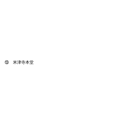
⑬　米津寺本堂