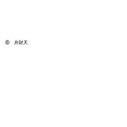
⑥　弁財天