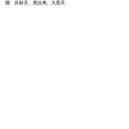
⑩　弁財天、恵比寿、大黒天