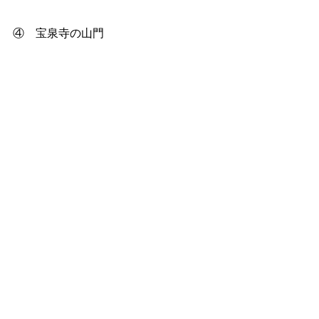
④　宝泉寺の山門