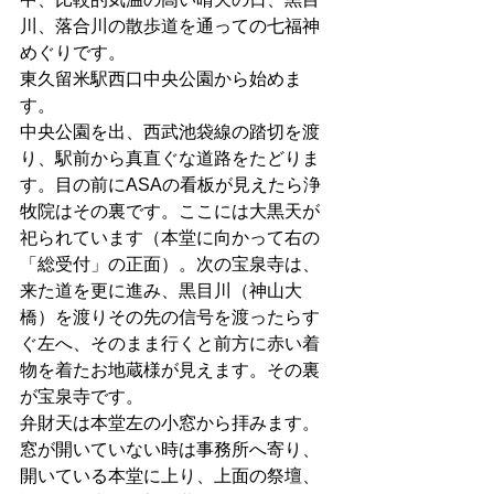
川、落合川の散歩道を通っての七福神
めぐりです。
東久留米駅西口中央公園から始めま
す。
中央公園を出、西武池袋線の踏切を渡
り、駅前から真直ぐな道路をたどりま
す。目の前にASAの看板が見えたら浄
牧院はその裏です。ここには大黒天が
祀られています（本堂に向かって右の
「総受付」の正面）。次の宝泉寺は、
来た道を更に進み、黒目川（神山大
橋）を渡りその先の信号を渡ったらす
ぐ左へ、そのまま行くと前方に赤い着
物を着たお地蔵様が見えます。その裏
が宝泉寺です。
弁財天は本堂左の小窓から拝みます。
窓が開いていない時は事務所へ寄り、
開いている本堂に上り、上面の祭壇、