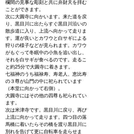
欄間の見事な彫刻と共に弁財天を拝む
ことができます。
次に大圓寺に向かいます。来た道を戻
り、黒目川に出たらすぐ黒目川沿いの
散歩道に入り、上流へ向かって走りま
す。運が良いとカワウと白サギによる
狩りの様子などが見られます。カワウ
がもぐって冬眠中の小魚を追い出し、
それを白サギが食べるのです。走るこ
と約25分で大圓寺に着きます。
七福神のうち福禄寿、寿老人、恵比寿
の３尊が山門の中に祀られています
（本堂に向かって右側）。
大圓寺にはその他の四尊も祀られてい
ます。
次は米津寺です。黒目川に戻り、再び
上流に向かって走ります。四つ目の落
馬橋に着いたらその橋を渡り黒目川に
別れを告げて更に自転車を走らせま