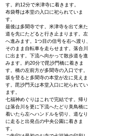
す。約12分で米津寺に着きます。
布袋尊は本堂の入口に祀られていま
す。
最後は多聞寺です。米津寺を出て来た
道を先にたどると行き止まります。左
へ進みます。1つ目の信号を右へ渡り、
そのまま自転車を走らせます。落合川
に出ます。下流へ向かって散歩道を進
みます。約20分で毘沙門橋に着きま
す。橋の左前方が多聞寺の入口です。
坂を登ると多聞寺の本堂が左に見えま
す。毘沙門天は本堂入口に祀られてい
ます。
七福神めぐりはこれで完結です。帰り
は落合川を更に下流へたどり美鳥橋に
着いたら左へハンドルを切り、道なり
に走ると出発点の中央公園に着きま
す。
ご朱印は最初のお寺で七福神の印刷し