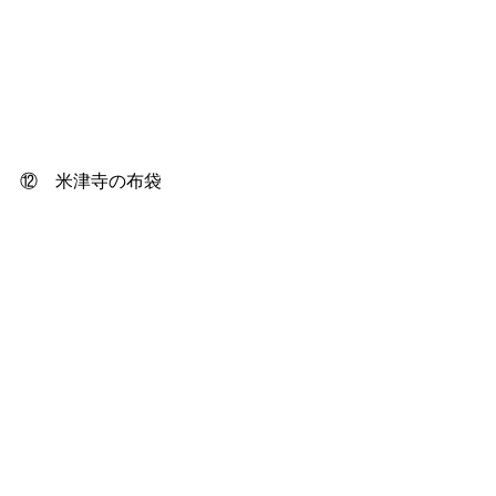
⑫　米津寺の布袋