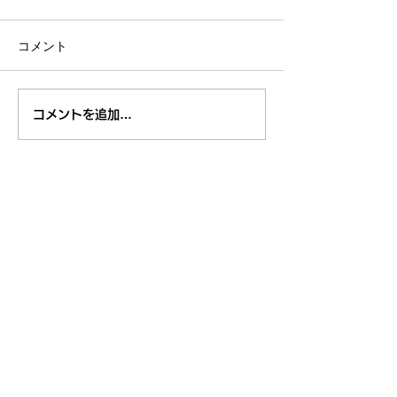
コメント
８月のイベント
【開催報告】くるくるチ
コメントを追加…
ャンネル交流会を開催し
ました！〜つながりから
広がる活動の輪〜
東久留米市コミュニティサイト
運営
委員会
事務局
〒203-0033
東久留米市滝山4-1-10
西部地域センター内