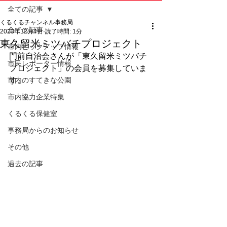
全ての記事
くるくるチャンネル事務局
全ての記事
2023年12月4日
読了時間: 1分
東久留米ミツバチプロジェクト
市内ピックアップ情報
門前自治会さんが「東久留米ミツバチ
市民レポーター情報
プロジェクト」の会員を募集していま
市内のすてきな公園
す。
市内協力企業特集
くるくる保健室
事務局からのお知らせ
その他
過去の記事