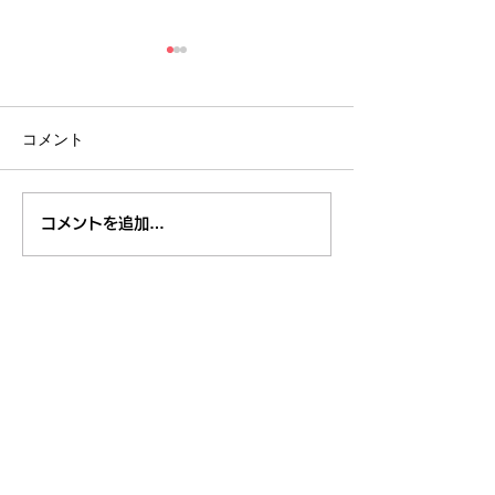
コメント
８月のイベント
【開催報告】くるくるチ
コメントを追加…
ャンネル交流会を開催し
ました！〜つながりから
広がる活動の輪〜
東久留米市コミュニティサイト
運営
委員会
事務局
〒203-0033
東久留米市滝山4-1-10
西部地域センター内