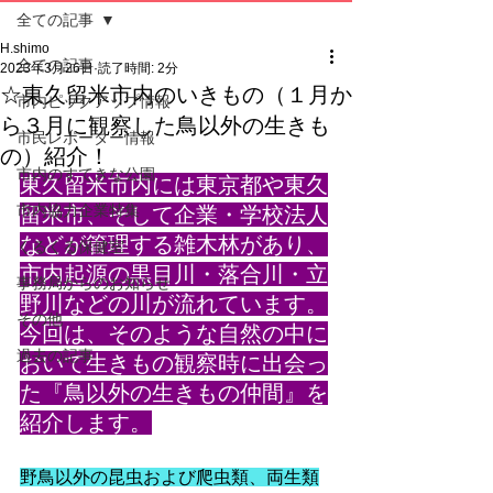
全ての記事
H.shimo
全ての記事
2023年3月26日
読了時間: 2分
☆東久留米市内のいきもの（１月か
市内ピックアップ情報
ら３月に観察した鳥以外の生きも
市民レポーター情報
の）紹介！
市内のすてきな公園
東久留米市内には東京都や東久
市内協力企業特集
留米市、そして企業・学校法人
などが管理する雑木林があり、
くるくる保健室
市内起源の黒目川・落合川・立
事務局からのお知らせ
野川などの川が流れています。
その他
今回は、そのような自然の中に
過去の記事
おいて生きもの観察時に出会っ
た『鳥以外の生きもの仲間』を
紹介します。
野鳥以外の昆虫および爬虫類、両生類