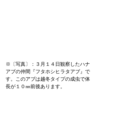
※〔写真〕：３月１４日観察したハナ
アブの仲間『フタホシヒラタアブ』で
す。このアブは越冬タイプの成虫で体
長が１０㎜前後あります。