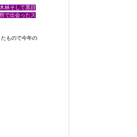
木林そして黒目
所で出会ったス
したもので今年の