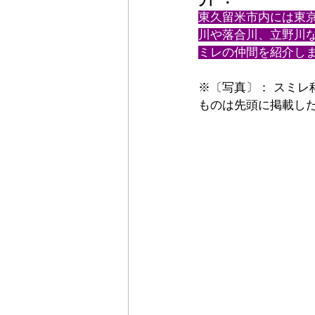
東久留米市内には東
川や落合川、立野川
ミレの仲間を紹介し
※〔写真〕： スミ
ものは先頭に掲載し