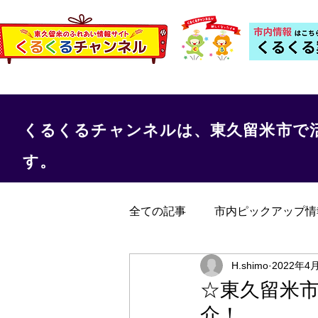
くるくるチャンネルは、東久留米市で
す。
全ての記事
市内ピックアップ情
くるくる保健室
事務局か
H.shimo
2022年4
☆東久留米
介！