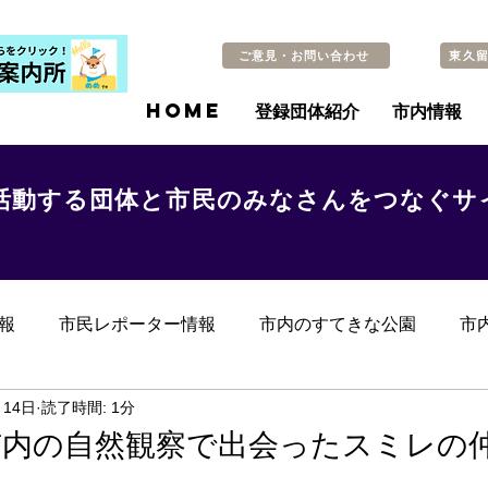
ご意見・お問い合わせ
東久
HOME
登録団体紹介
市内情報
活動する団体と市民のみなさんをつなぐサ
報
市民レポーター情報
市内のすてきな公園
市
らのお知らせ
その他
過去の記事
月14日
読了時間: 1分
市内の自然観察で出会ったスミレの