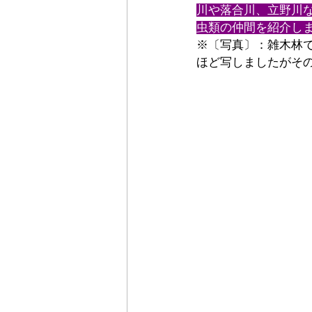
川や落合川、立野川
虫類の仲間を紹介し
※〔写真〕：雑木林
ほど写しましたがそ