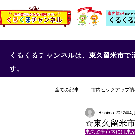
くるくるチャンネルは、東久留米市で
す。
全ての記事
市内ピックアップ情
くるくる保健室
事務局か
H.shimo
2022年4
☆東久留米
東久留米市内には東