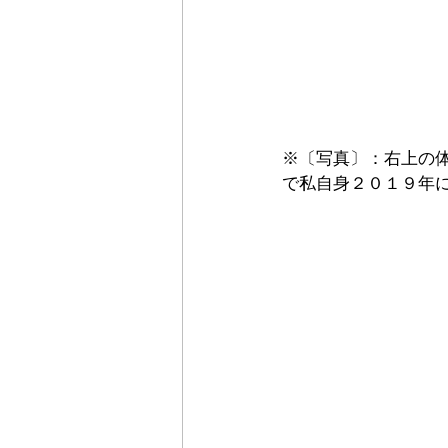
※〔写真〕：右上の
で私自身２０１９年