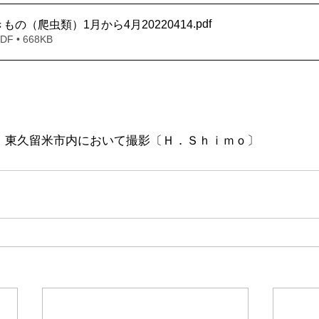
.pdf
もの（爬虫類）1月から4月20220414
 • 668KB
4月　東久留米市内において撮影〔Ｈ．Ｓｈｉｍｏ〕