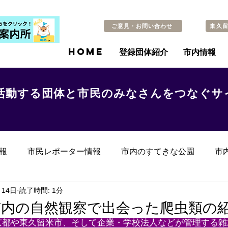
ご意見・お問い合わせ
東久
HOME
登録団体紹介
市内情報
活動する団体と市民のみなさんをつなぐサ
報
市民レポーター情報
市内のすてきな公園
市
らのお知らせ
その他
過去の記事
月14日
読了時間: 1分
市内の自然観察で出会った爬虫類の
京都や東久留米市、そして企業・学校法人などが管理する雑