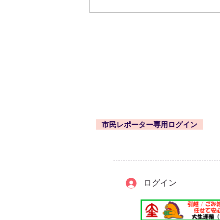
☆東久留米市内のいきものな
ど（２月に観察した野鳥・そ
東久留米市コミュニティサイト
運営委
の他）の紹介！
事務局
〒203-0033
東久留米市滝山4-1-10
西部地域センター内
市民レポーター専用ログイン
-
ログイン