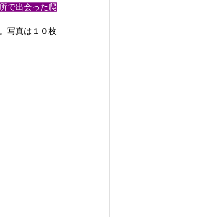
所で出会った爬
。写真は１０枚