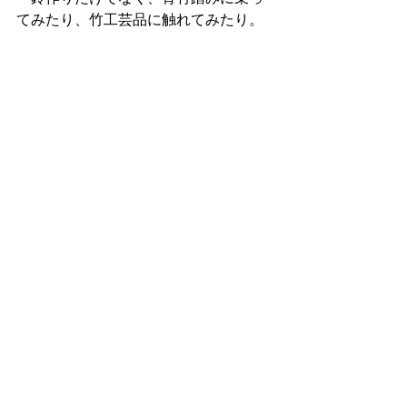
てみたり、竹工芸品に触れてみたり。
　竹を通した様々な体験をする事が出
来ました。
　最後に、市の職員の方から、今後の
ワークショップの予定の説明がありま
した。