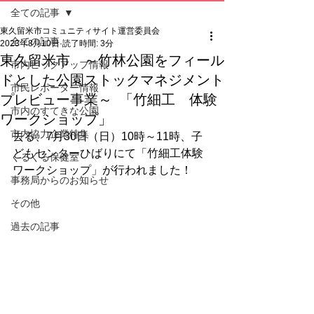
全ての記事
東久留米市コミュニティサイト運営委員会
全ての記事
2023年8月10日
読了時間: 3分
東久留米市 ～竹林公園をフィール
市内ピックアップ情報
ドとした公園ストックマネジメント
市民レポーター情報
プレビュー事業～ 「竹細工 体験
市内のすてきな公園
ワークショップ」
市内協力企業特集
去る、7月30日（日）10時～11時、子
どもセンターひばりにて「竹細工体験
くるくる保健室
ワークショップ」が行われました！
事務局からのお知らせ
その他
過去の記事