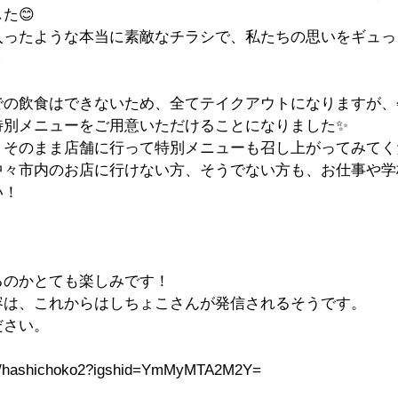
た😊
入ったような本当に素敵なチラシで、私たちの思いをギュっ
✨
での飲食はできないため、全てテイクアウトになりますが、
特別メニューをご用意いただけることになりました✨
そのまま店舗に行って特別メニューも召し上がってみてく
中々市内のお店に行けない方、そうでない方も、お仕事や学
い！
るのかとても楽しみです！
容は、これからはしちょこさんが発信されるそうです。
ださい。
om/hashichoko2?igshid=YmMyMTA2M2Y= 