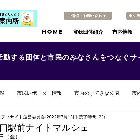
ご意見・お問い合わせ
東久
HOME
登録団体紹介
市内情報
活動する団体と市民のみなさんをつなぐサ
報
市民レポーター情報
市内のすてきな公園
市
らのお知らせ
その他
過去の記事
ニティサイト運営委員会
2022年7月15日
読了時間: 2分
西口駅前ナイトマルシェ
5日（金）