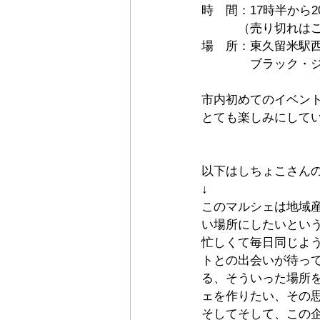
時　間：17時半から2
　　　（売り切れは
場　所：東久留米駅
　　　　ブラック・
市内初めてのイベン
とても楽しみにして
以下はしちょこさんのI
↓
このマルシェは地域
い場所にしたいとい
忙しくて毎日同じよ
トとの出会いが待っ
る、そういった場所
ェを作りたい、その思
そしてそして、この