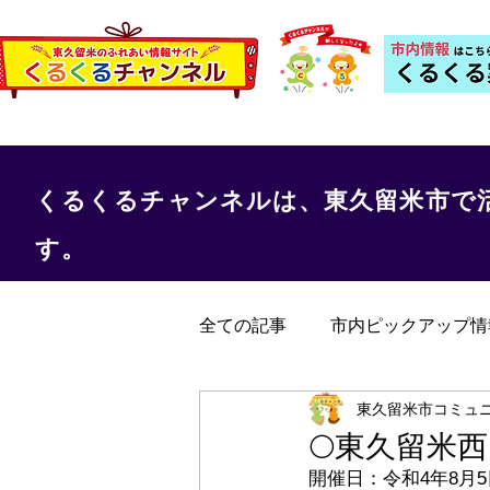
くるくるチャンネルは、東久留米市で
す。
全ての記事
市内ピックアップ情
くるくる保健室
事務局か
東久留米市コミュ
🌕東久留米
開催日：令和4年8月