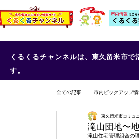
くるくるチャンネルは、東久留米市で
す。
全ての記事
市内ピックアップ情
くるくる保健室
事務局か
東久留米市コミュ
滝山団地〜
滝山住宅管理組合の