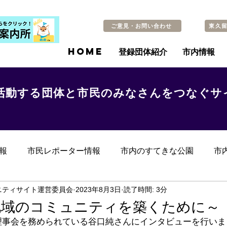
ご意見・お問い合わせ
東久
HOME
登録団体紹介
市内情報
活動する団体と市民のみなさんをつなぐサ
報
市民レポーター情報
市内のすてきな公園
市
らのお知らせ
その他
過去の記事
ニティサイト運営委員会
2023年8月3日
読了時間: 3分
地域のコミュニティを築くために～
理事会を務められている谷口純さんにインタビューを行いま