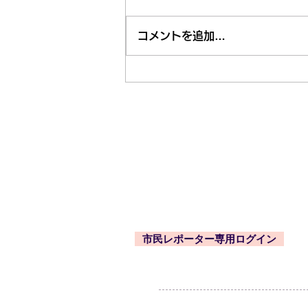
コメントを追加…
市内近隣のお祭り・お出かけ
情報はくるくる案内所で
東久留米市コミュニティサイト
運営委
事務局
〒203-0033
東久留米市滝山4-1-10
西部地域センター内
市民レポーター専用ログイン
-