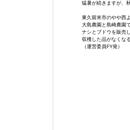
猛暑が続きますが、
東久留米市のやや西
大島農園と島崎農園
ナシとブドウを販売
収穫した品がなくな
（運営委員FY発）