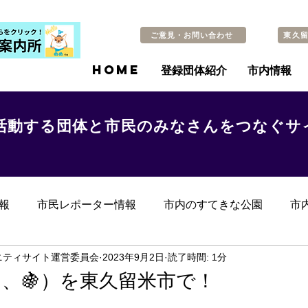
ご意見・お問い合わせ
東久
HOME
登録団体紹介
市内情報
活動する団体と市民のみなさんをつなぐサ
報
市民レポーター情報
市内のすてきな公園
市
らのお知らせ
その他
過去の記事
ニティサイト運営委員会
2023年9月2日
読了時間: 1分
、🍇）を東久留米市で！