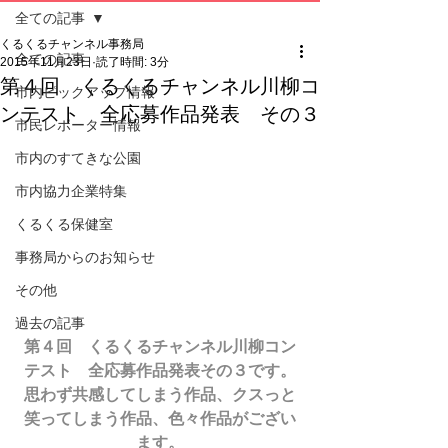
全ての記事
くるくるチャンネル事務局
全ての記事
2015年11月23日
読了時間: 3分
第４回 くるくるチャンネル川柳コ
市内ピックアップ情報
ンテスト 全応募作品発表 その３
市民レポーター情報
市内のすてきな公園
市内協力企業特集
くるくる保健室
事務局からのお知らせ
その他
過去の記事
第４回　くるくるチャンネル川柳コン
テスト　全応募作品発表その３です。
思わず共感してしまう作品、クスっと
笑ってしまう作品、色々作品がござい
ます。