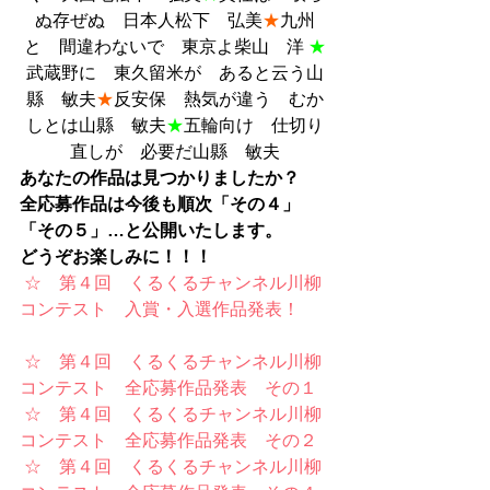
ぬ存ぜぬ　日本人松下　弘美
★
九州
と　間違わないで　東京よ柴山　洋 
★
武蔵野に　東久留米が　あると云う山
縣　敏夫
★
反安保　熱気が違う　むか
しとは山縣　敏夫
★
五輪向け　仕切り
直しが　必要だ山縣　敏夫
あなたの作品は見つかりましたか？
全応募作品は今後も順次「その４」
「その５」…と公開いたします。
どうぞお楽しみに！！！
 ☆　第４回　くるくるチャンネル川柳
コンテスト　入賞・入選作品発表！
 ☆　第４回　くるくるチャンネル川柳
コンテスト　全応募作品発表　その１
 ☆　第４回　くるくるチャンネル川柳
コンテスト　全応募作品発表　その２
 ☆　第４回　くるくるチャンネル川柳