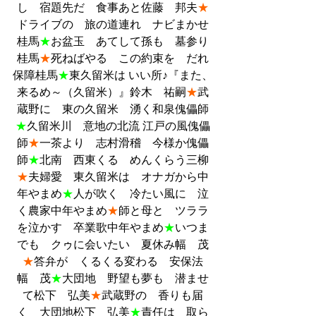
し　宿題先だ　食事あと佐藤　邦夫
★
ドライブの　旅の道連れ　ナビまかせ
桂馬
★
お盆玉　あてして孫も　墓参り
桂馬
★
死ねばやる　この約束を　だれ
保障桂馬
★
東久留米は いい所♪『また、
来るめ～（久留米）』鈴木　祐嗣
★
武
蔵野に　東の久留米　湧く和泉傀儡師
★
久留米川　意地の北流 江戸の風傀儡
師
★
一茶より　志村滑稽　今様か傀儡
師
★
北南　西東くる　めんくらう三柳
★
夫婦愛　東久留米は　オナガから中
年やまめ
★
人が吹く　冷たい風に　泣
く農家中年やまめ
★
師と母と　ツララ
を泣かす　卒業歌中年やまめ
★
いつま
でも　クゥに会いたい　夏休み幅　茂
★
答弁が　くるくる変わる　安保法
幅　茂
★
大団地　野望も夢も　潜ませ
て松下　弘美
★
武蔵野の　香りも届
く　大団地松下　弘美
★
責任は　取ら