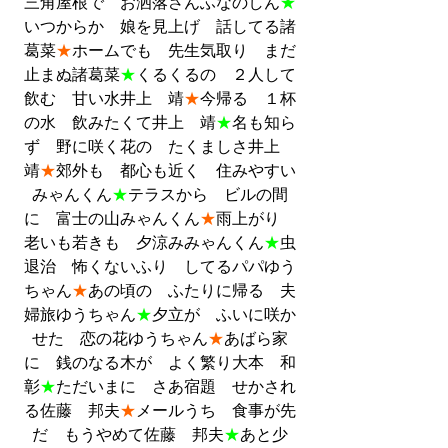
三角屋根で　お洒落さんふなのしん
★
いつからか　娘を見上げ　話してる諸
葛菜
★
ホームでも　先生気取り　まだ
止まぬ諸葛菜
★
くるくるの　２人して
飲む　甘い水井上　靖
★
今帰る　１杯
の水　飲みたくて井上　靖
★
名も知ら
ず　野に咲く花の　たくましさ井上　
靖
★
郊外も　都心も近く　住みやすい
みゃんくん
★
テラスから　ビルの間
に　富士の山みゃんくん
★
雨上がり　
老いも若きも　夕涼みみゃんくん
★
虫
退治　怖くないふり　してるパパゆう
ちゃん
★
あの頃の　ふたりに帰る　夫
婦旅ゆうちゃん
★
夕立が　ふいに咲か
せた　恋の花ゆうちゃん
★
あばら家
に　銭のなる木が　よく繁り大本　和
彰
★
ただいまに　さあ宿題　せかされ
る佐藤　邦夫
★
メールうち　食事が先
だ　もうやめて佐藤　邦夫
★
あと少