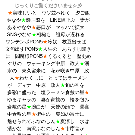
じっくりご覧くださいませ☆彡
★
美味しいと　ウソ並べゆく　夕ご飯
やなや
★
瀬戸際を　LINE際呼ぶ　妻が
あるやなや
★
悪口が　マッハで拡大　
SNSやなや
★
相槌も　祖母が遅れる　
ワンテンポPON5
★
冷奴　枝豆出せば　
文句出ずPON5
★
人生の　あらすじ聞き
に　閻魔様PON5
★
くるくると　歴史め
ぐりの　ウォーキング中原　政人
★
湧
水の　東久留米に　花が咲き中原　政
人
★
わたくしに　とってはラーメン
が　ディナー中原　政人
★
旬の香を　
多彩に盛った　塩ラーメン倉敷の星
★
ゆるキャラの　妻が家族の　輪を包み
倉敷の星
★
腕白が　天使の顔で　昼寝
中倉敷の星
★
街中の　突如の富士に　
魅せられてふなのしん
★
夏涼し　水は
清かな　南沢ふなのしん
★
市庁舎が　