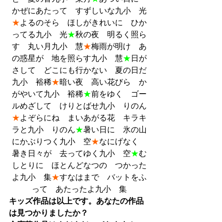
かぜにあたって　すずしいな九小　光
★
よるのそら　ほしがきれいに　ひか
ってる九小　光
★
秋の夜　明るく照ら
す　丸い月九小　慧
★
梅雨が明け　あ
の惑星が　地を照らす九小　慧
★
日が
さして　どこにも行かない　夏の日だ
九小　裕稀
★
暗い夜　高い花びら　か
がやいて九小　裕稀
★
前をゆく　ゴー
ルめざして　けりとばせ九小　りのん
★
よぞらにね　まいあがる花　キラキ
ラと九小　りのん
★
暑い日に　氷の山
にかぶりつく九小　空
★
なにげなく　
暑き日々が　去ってゆく九小　空
★
む
しとりに　ほとんどなつの　つかった
よ九小　集
★
すなはまで　バットをふ
って　あたったよ九小　集
キッズ作品は以上です。あなたの作品
は見つかりましたか？