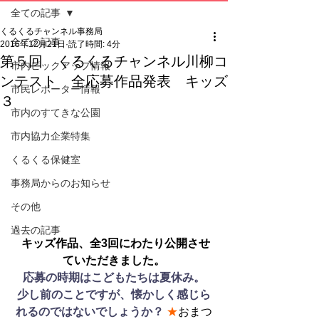
全ての記事
くるくるチャンネル事務局
全ての記事
2016年12月21日
読了時間: 4分
第５回 くるくるチャンネル川柳コ
市内ピックアップ情報
ンテスト 全応募作品発表 キッズ
市民レポーター情報
３
市内のすてきな公園
市内協力企業特集
くるくる保健室
事務局からのお知らせ
その他
過去の記事
キッズ作品、全3回にわたり公開させ
ていただきました。
応募の時期はこどもたちは夏休み。
少し前のことですが、懐かしく感じら
れるのではないでしょうか？ 
★
おまつ