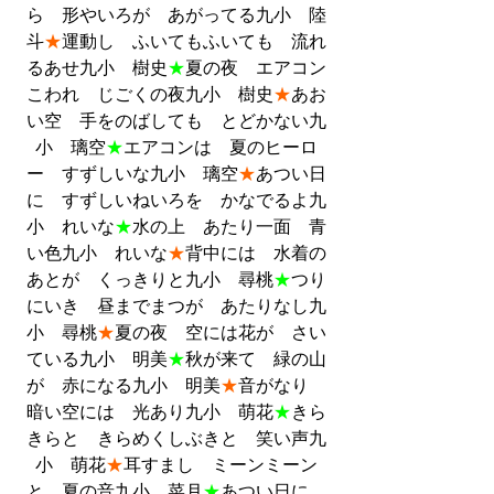
ら　形やいろが　あがってる九小　陸
斗
★
運動し　ふいてもふいても　流れ
るあせ九小　樹史
★
夏の夜　エアコン
こわれ　じごくの夜九小　樹史
★
あお
い空　手をのばしても　とどかない九
小　璃空
★
エアコンは　夏のヒーロ
ー　すずしいな九小　璃空
★
あつい日
に　すずしいねいろを　かなでるよ九
小　れいな
★
水の上　あたり一面　青
い色九小　れいな
★
背中には　水着の
あとが　くっきりと九小　尋桃
★
つり
にいき　昼までまつが　あたりなし九
小　尋桃
★
夏の夜　空には花が　さい
ている九小　明美
★
秋が来て　緑の山
が　赤になる九小　明美
★
音がなり　
暗い空には　光あり九小　萌花
★
きら
きらと　きらめくしぶきと　笑い声九
小　萌花
★
耳すまし　ミーンミーン
と　夏の音九小　菜月
★
あつい日に　