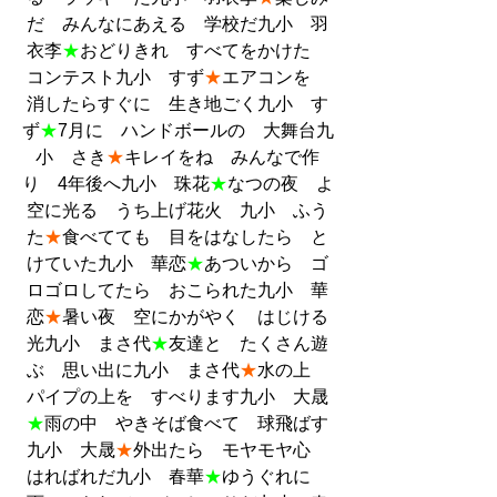
だ　みんなにあえる　学校だ九小　羽
衣李
★
おどりきれ　すべてをかけた　
コンテスト九小　すず
★
エアコンを　
消したらすぐに　生き地ごく九小　す
ず
★
7月に　ハンドボールの　大舞台九
小　さき
★
キレイをね　みんなで作
り　4年後へ九小　珠花
★
なつの夜　よ
空に光る　うち上げ花火　九小　ふう
た
★
食べてても　目をはなしたら　と
けていた九小　華恋
★
あついから　ゴ
ロゴロしてたら　おこられた九小　華
恋
★
暑い夜　空にかがやく　はじける
光九小　まさ代
★
友達と　たくさん遊
ぶ　思い出に九小　まさ代
★
水の上　
パイプの上を　すべります九小　大晟
★
雨の中　やきそば食べて　球飛ばす
九小　大晟
★
外出たら　モヤモヤ心　
はればれだ九小　春華
★
ゆうぐれに　