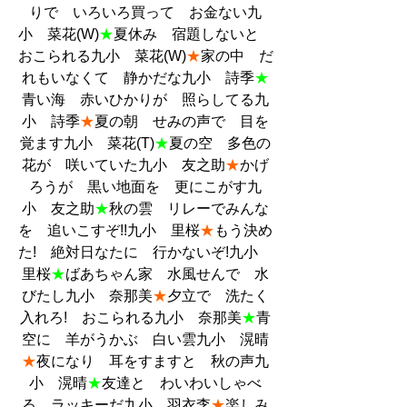
りで　いろいろ買って　お金ない九
小　菜花(W)
★
夏休み　宿題しないと　
おこられる九小　菜花(W)
★
家の中　だ
れもいなくて　静かだな九小　詩季
★
青い海　赤いひかりが　照らしてる九
小　詩季
★
夏の朝　せみの声で　目を
覚ます九小　菜花(T)
★
夏の空　多色の
花が　咲いていた九小　友之助
★
かげ
ろうが　黒い地面を　更にこがす九
小　友之助
★
秋の雲　リレーでみんな
を　追いこすぞ!!九小　里桜
★
もう決め
た!　絶対日なたに　行かないぞ!九小　
里桜
★
ばあちゃん家　水風せんで　水
びたし九小　奈那美
★
夕立で　洗たく
入れろ!　おこられる九小　奈那美
★
青
空に　羊がうかぶ　白い雲九小　滉晴
★
夜になり　耳をすますと　秋の声九
小　滉晴
★
友達と　わいわいしゃべ
る　ラッキーだ九小　羽衣李
★
楽しみ