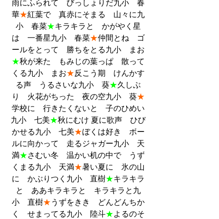
雨にふられて　びっしょりだ九小　春
華
★
紅葉で　真赤にそまる　山々に九
小　春菜
★
キラキラと　かがやく星
は　一番星九小　春菜
★
仲間とね　ゴ
ールをとって　勝ちをとる九小　まお
★
秋が来た　もみじの葉っぱ　散って
くる九小　まお
★
反こう期　けんかす
る声　うるさいな九小　葵
★
久しぶ
り　火花がちった　夜の空九小　葵
★
学校に　行きたくないと　子のひめい
九小　七美
★
秋にむけ 夏に歌声　ひび
かせる九小　七美
★
ぼくは好き　ボー
ルに向かって　走るジャガー九小　天
満
★
さむい冬　温かい机の中で　うず
くまる九小　天満
★
暑い夏に　氷の山
に　かぶりつく九小　直樹
★
キラキラ
と　ああキラキラと　キラキラと九
小　直樹
★
うずをきき　どんどんちか
く　せまってる九小　陸斗
★
よるのそ